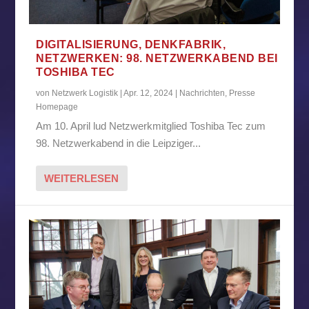
DIGITALISIERUNG, DENKFABRIK,
NETZWERKEN: 98. NETZWERKABEND BEI
TOSHIBA TEC
von
Netzwerk Logistik
|
Apr. 12, 2024
|
Nachrichten
,
Presse
Homepage
Am 10. April lud Netzwerkmitglied Toshiba Tec zum
98. Netzwerkabend in die Leipziger...
WEITERLESEN