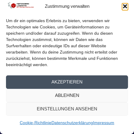
LOGISTIKNETZWERK BEIM
Zustimmung verwalten
MITTELDEUTSCHEN EXPORTTAG
von
Netzwerk Logistik
|
Aug. 23, 2023
|
Nachrichten
,
Presse
Um dir ein optimales Erlebnis zu bieten, verwenden wir
Homepage
Technologien wie Cookies, um Geräteinformationen zu
Logistiknetzwerk beim Mitteldeutschen Exporttag Am
speichern und/oder darauf zuzugreifen. Wenn du diesen
13. September findet der 14. Mitteldeutsche...
Technologien zustimmst, können wir Daten wie das
Surfverhalten oder eindeutige IDs auf dieser Website
verarbeiten. Wenn du deine Zustimmung nicht erteilst oder
WEITERLESEN
zurückziehst, können bestimmte Merkmale und Funktionen
beeinträchtigt werden.
AKZEPTIEREN
ABLEHNEN
EINSTELLUNGEN ANSEHEN
Cookie-Richtlinie
Datenschutzerklärung
Impressum