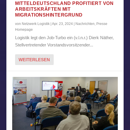
MITTELDEUTSCHLAND PROFITIERT VON
ARBEITSKRÄFTEN MIT
MIGRATIONSHINTERGRUND
von
Netzwerk Logistik
|
Apr. 23, 2024
|
Nachrichten
,
Presse
Homepage
Logistik legt den Job-Turbo ein (v.l.n.r.) Dierk Näther,
Stellvertretender Vorstandsvorsitzender...
WEITERLESEN