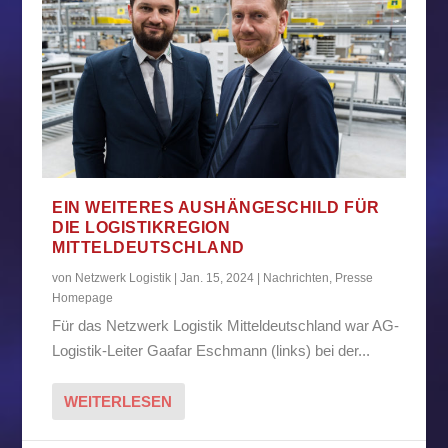
EIN WEITERES AUSHÄNGESCHILD FÜR
DIE LOGISTIKREGION
MITTELDEUTSCHLAND
von
Netzwerk Logistik
|
Jan. 15, 2024
|
Nachrichten
,
Presse
Homepage
Für das Netzwerk Logistik Mitteldeutschland war AG-
Logistik-Leiter Gaafar Eschmann (links) bei der...
WEITERLESEN