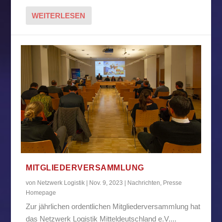
WEITERLESEN
MITGLIEDERVERSAMMLUNG
von
Netzwerk Logistik
|
Nov. 9, 2023
|
Nachrichten
,
Presse
Homepage
Zur jährlichen ordentlichen Mitgliederversammlung hat
das Netzwerk Logistik Mitteldeutschland e.V....