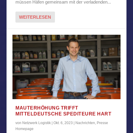
müssen Häfen gemeinsam mit der verladenden...
WEITERLESEN
MAUTERHÖHUNG TRIFFT
MITTELDEUTSCHE SPEDITEURE HART
von
Netzwerk Logistik
|
Okt. 6, 2023
|
Nachrichten
,
Presse
Homepage