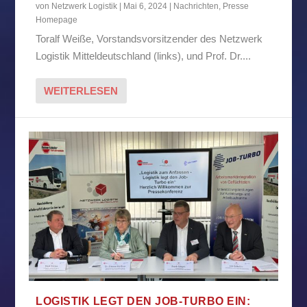
von
Netzwerk Logistik
|
Mai 6, 2024
|
Nachrichten
,
Presse
Homepage
Toralf Weiße, Vorstandsvorsitzender des Netzwerk
Logistik Mitteldeutschland (links), und Prof. Dr....
WEITERLESEN
LOGISTIK LEGT DEN JOB-TURBO EIN: