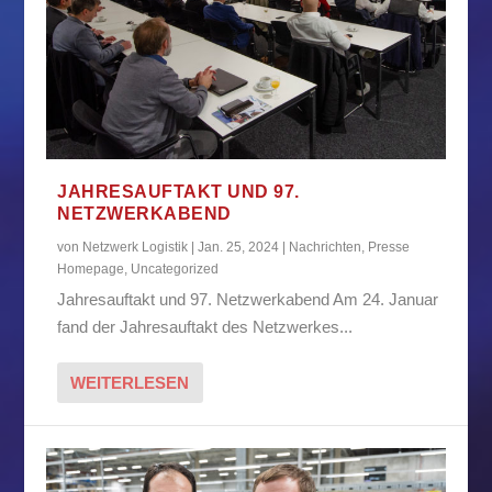
JAHRESAUFTAKT UND 97.
NETZWERKABEND
von
Netzwerk Logistik
|
Jan. 25, 2024
|
Nachrichten
,
Presse
Homepage
,
Uncategorized
Jahresauftakt und 97. Netzwerkabend Am 24. Januar
fand der Jahresauftakt des Netzwerkes...
WEITERLESEN