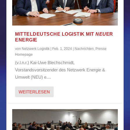
MITTELDEUTSCHE LOGISTIK MIT
NEU
ER
ENERGIE
von
Netzwerk Logistik
|
Feb. 1, 2024
|
Nachrichten
,
Presse
Homepage
(v.l.n.r.) Kai-Uwe Blechschmidt,
Vorstandsvorsitzender des Netzwerk Energie &
Umwelt (NEU) e....
WEITERLESEN