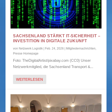
SACHSENLAND STÄRKT IT-SICHERHEIT –
INVESTITION IN DIGITALE ZUKUNFT
von
Netzwerk Logistik
|
Feb. 24, 2026
|
Mitgliedernachrichten
,
Presse Homepage
Foto: TheDigitalArtist/pixabay.com (CC0) Unser
Netzwerkmitglied, die Sachsenland Transport &...
WEITERLESEN