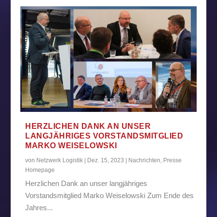
HERZLICHEN DANK AN UNSER
LANGJÄHRIGES VORSTANDSMITGLIED
MARKO WEISELOWSKI
von
Netzwerk Logistik
|
Dez. 15, 2023
|
Nachrichten
,
Presse
Homepage
Herzlichen Dank an unser langjähriges
Vorstandsmitglied Marko Weiselowski Zum Ende des
Jahres...