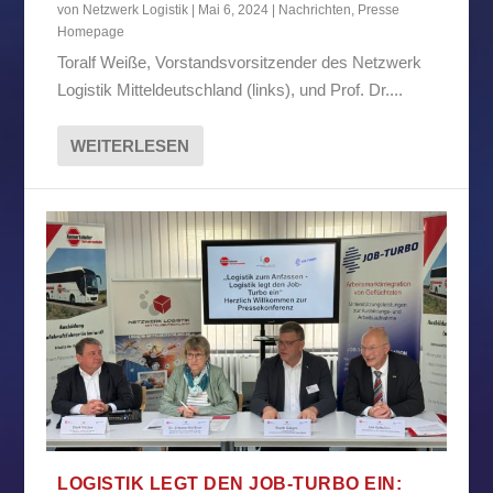
von
Netzwerk Logistik
|
Mai 6, 2024
|
Nachrichten
,
Presse
Homepage
Toralf Weiße, Vorstandsvorsitzender des Netzwerk
Logistik Mitteldeutschland (links), und Prof. Dr....
WEITERLESEN
LOGISTIK LEGT DEN JOB-TURBO EIN: