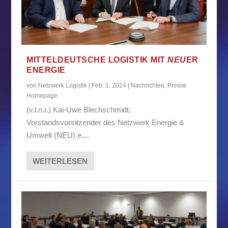
MITTELDEUTSCHE LOGISTIK MIT
NEU
ER
ENERGIE
von
Netzwerk Logistik
|
Feb. 1, 2024
|
Nachrichten
,
Presse
Homepage
(v.l.n.r.) Kai-Uwe Blechschmidt,
Vorstandsvorsitzender des Netzwerk Energie &
Umwelt (NEU) e....
WEITERLESEN