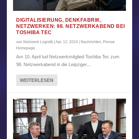
DIGITALISIERUNG, DENKFABRIK,
NETZWERKEN: 98. NETZWERKABEND BEI
TOSHIBA TEC
von
Netzwerk Logistik
|
Apr. 12, 2024
|
Nachrichten
,
Presse
Homepage
Am 10. April lud Netzwerkmitglied Toshiba Tec zum
98. Netzwerkabend in die Leipziger...
WEITERLESEN