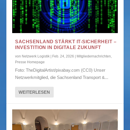
SACHSENLAND STÄRKT IT-SICHERHEIT –
INVESTITION IN DIGITALE ZUKUNFT
von
Netzwerk Logistik
|
Feb. 24, 2026
|
Mitgliedernachrichten
,
Presse Homepage
Foto: TheDigitalArtist/pixabay.com (CC0) Unser
Netzwerkmitglied, die Sachsenland Transport &...
WEITERLESEN