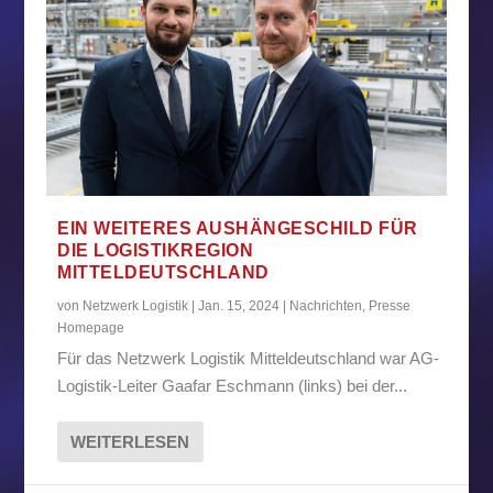
EIN WEITERES AUSHÄNGESCHILD FÜR
DIE LOGISTIKREGION
MITTELDEUTSCHLAND
von
Netzwerk Logistik
|
Jan. 15, 2024
|
Nachrichten
,
Presse
Homepage
Für das Netzwerk Logistik Mitteldeutschland war AG-
Logistik-Leiter Gaafar Eschmann (links) bei der...
WEITERLESEN