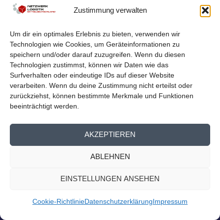
LOGISTIKNETZWERK BEIM
Zustimmung verwalten
MITTELDEUTSCHEN EXPORTTAG
von
Netzwerk Logistik
|
Aug. 23, 2023
|
Nachrichten
,
Presse
Um dir ein optimales Erlebnis zu bieten, verwenden wir
Homepage
Technologien wie Cookies, um Geräteinformationen zu
Logistiknetzwerk beim Mitteldeutschen Exporttag Am
speichern und/oder darauf zuzugreifen. Wenn du diesen
13. September findet der 14. Mitteldeutsche...
Technologien zustimmst, können wir Daten wie das
Surfverhalten oder eindeutige IDs auf dieser Website
verarbeiten. Wenn du deine Zustimmung nicht erteilst oder
WEITERLESEN
zurückziehst, können bestimmte Merkmale und Funktionen
beeinträchtigt werden.
AKZEPTIEREN
ABLEHNEN
EINSTELLUNGEN ANSEHEN
Cookie-Richtlinie
Datenschutzerklärung
Impressum