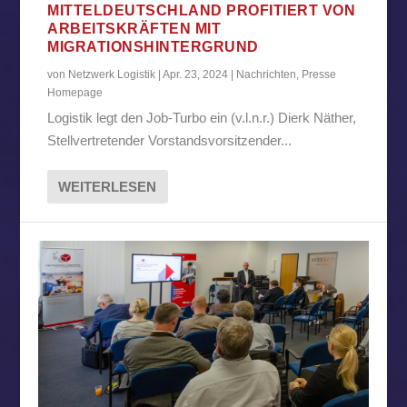
MITTELDEUTSCHLAND PROFITIERT VON
ARBEITSKRÄFTEN MIT
MIGRATIONSHINTERGRUND
von
Netzwerk Logistik
|
Apr. 23, 2024
|
Nachrichten
,
Presse
Homepage
Logistik legt den Job-Turbo ein (v.l.n.r.) Dierk Näther,
Stellvertretender Vorstandsvorsitzender...
WEITERLESEN