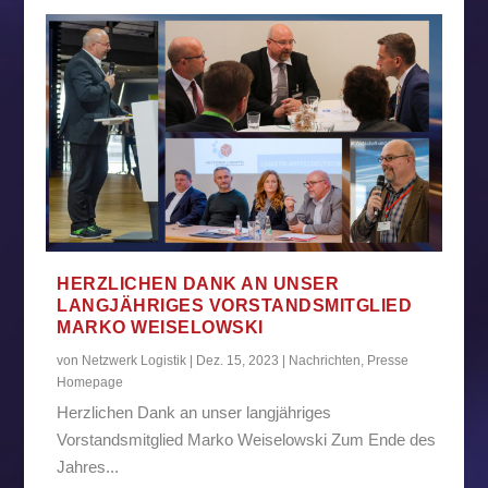
HERZLICHEN DANK AN UNSER
LANGJÄHRIGES VORSTANDSMITGLIED
MARKO WEISELOWSKI
von
Netzwerk Logistik
|
Dez. 15, 2023
|
Nachrichten
,
Presse
Homepage
Herzlichen Dank an unser langjähriges
Vorstandsmitglied Marko Weiselowski Zum Ende des
Jahres...