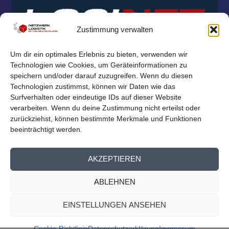
Zustimmung verwalten
Um dir ein optimales Erlebnis zu bieten, verwenden wir
Technologien wie Cookies, um Geräteinformationen zu
speichern und/oder darauf zuzugreifen. Wenn du diesen
Technologien zustimmst, können wir Daten wie das
Surfverhalten oder eindeutige IDs auf dieser Website
verarbeiten. Wenn du deine Zustimmung nicht erteilst oder
zurückziehst, können bestimmte Merkmale und Funktionen
beeinträchtigt werden.
© 2026
Reichelt Kommunikationsberatung
AKZEPTIEREN
Mitglieder Übersicht
Kontakt
Impressum
Datenschutz
ABLEHNEN
Cookie-Richtlinie (EU)
EINSTELLUNGEN ANSEHEN
Cookie-Richtlinie
Datenschutzerklärung
Impressum