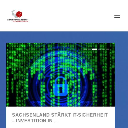
TEMPO, TALENTE, TRANSFORMATION –
MITTELDEUTSCHES LOGISTIKFORUM
SACHSENLAND STÄRKT IT-SICHERHEIT
DAS MITTELDEUTSCH...
2026 – INFORMATION U...
– INVESTITION IN ...