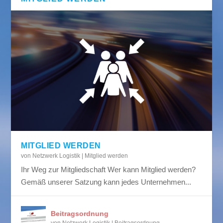
MITGLIED WERDEN
von
Netzwerk Logistik
|
Mitglied werden
Ihr Weg zur Mitgliedschaft Wer kann Mitglied werden?
Gemäß unserer Satzung kann jedes Unternehmen...
Beitragsordnung
von
Netzwerk Logistik
|
Beitragsordnung