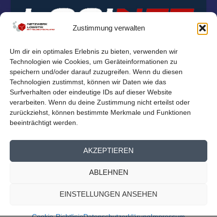
Zustimmung verwalten
Um dir ein optimales Erlebnis zu bieten, verwenden wir
Technologien wie Cookies, um Geräteinformationen zu
speichern und/oder darauf zuzugreifen. Wenn du diesen
Technologien zustimmst, können wir Daten wie das
Surfverhalten oder eindeutige IDs auf dieser Website
verarbeiten. Wenn du deine Zustimmung nicht erteilst oder
zurückziehst, können bestimmte Merkmale und Funktionen
beeinträchtigt werden.
© 2026
Reichelt Kommunikationsberatung
AKZEPTIEREN
Mitglieder Übersicht
Kontakt
Impressum
Datenschutz
ABLEHNEN
Cookie-Richtlinie (EU)
EINSTELLUNGEN ANSEHEN
Cookie-Richtlinie
Datenschutzerklärung
Impressum