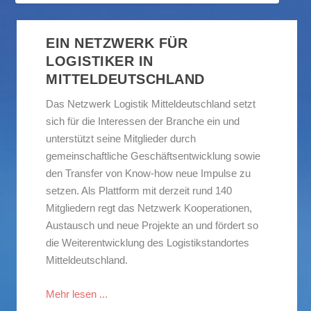
EIN NETZWERK FÜR
LOGISTIKER IN
MITTELDEUTSCHLAND
Das Netzwerk Logistik Mitteldeutschland setzt
sich für die Interessen der Branche ein und
unterstützt seine Mitglieder durch
gemeinschaftliche Geschäftsentwicklung sowie
den Transfer von Know-how neue Impulse zu
STARKER AUFTAKT EINES NEUEN
ZUKUNFTSWERKSTATT IM NETZWERK
STÄRKUNG DER REGIONALEN
setzen. Als Plattform mit derzeit rund 140
VEREINSJAHRES
LOGISTIK MITTELDEUTS...
WIRTSCHAFT: NETZWERKMITGLI...
Mitgliedern regt das Netzwerk Kooperationen,
Austausch und neue Projekte an und fördert so
die Weiterentwicklung des Logistikstandortes
Mitteldeutschland.
Mehr lesen ...