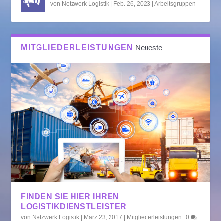
von
Netzwerk Logistik
|
Feb. 26, 2023
|
Arbeitsgruppen
MITGLIEDERLEISTUNGEN
Neueste
FINDEN SIE HIER IHREN
LOGISTIKDIENSTLEISTER
von
Netzwerk Logistik
|
März 23, 2017
|
Mitgliederleistungen
|
0