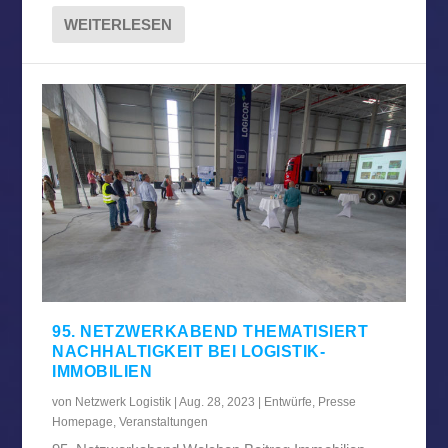
WEITERLESEN
95. NETZWERKABEND THEMATISIERT
NACHHALTIGKEIT BEI LOGISTIK-
IMMOBILIEN
von
Netzwerk Logistik
|
Aug. 28, 2023
|
Entwürfe
,
Presse
Homepage
,
Veranstaltungen