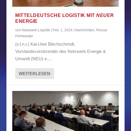
MITTELDEUTSCHE LOGISTIK MIT
NEU
ER
ENERGIE
von
Netzwerk Logistik
|
Feb. 1, 2024
|
Nachrichten
,
Presse
Homepage
(v.l.n.r.) Kai-Uwe Blechschmidt,
Vorstandsvorsitzender des Netzwerk Energie &
Umwelt (NEU) e....
WEITERLESEN