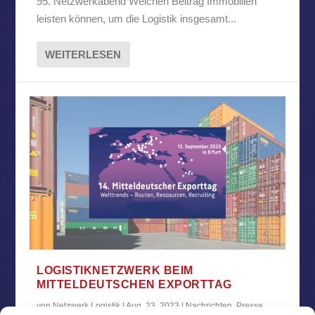
95. Netzwerkabend Welchen Beitrag Immobilien
leisten können, um die Logistik insgesamt...
WEITERLESEN
LOGISTIKNETZWERK BEIM
MITTELDEUTSCHEN EXPORTTAG
von
Netzwerk Logistik
|
Aug. 23, 2023
|
Nachrichten
,
Presse