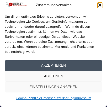
Homepage
Zustimmung verwalten
Logistiknetzwerk beim Mitteldeutschen Exporttag Am
13. September findet der 14. Mitteldeutsche...
Um dir ein optimales Erlebnis zu bieten, verwenden wir
Technologien wie Cookies, um Geräteinformationen zu
WEITERLESEN
speichern und/oder darauf zuzugreifen. Wenn du diesen
Technologien zustimmst, können wir Daten wie das
Surfverhalten oder eindeutige IDs auf dieser Website
verarbeiten. Wenn du deine Zustimmung nicht erteilst oder
zurückziehst, können bestimmte Merkmale und Funktionen
beeinträchtigt werden.
AKZEPTIEREN
ABLEHNEN
EINSTELLUNGEN ANSEHEN
Cookie-Richtlinie
Datenschutzerklärung
Impressum
TUCCONNECT HERBST –
KARRIEREMESSE AN DER TU CHEMNITZ