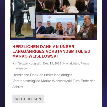
HERZLICHEN DANK AN UNSER
LANGJÄHRIGES VORSTANDSMITGLIED
MARKO WEISELOWSKI
von
Netzwerk Logistik
|
Dez. 15, 2023
|
Nachrichten
,
Presse
Homepage
Herzlichen Dank an unser langjähriges
Vorstandsmitglied Marko Weiselowski Zum Ende des
Jahres...
WEITERLESEN