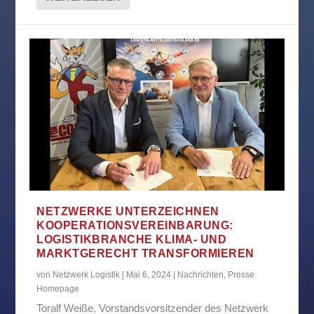
NETZWERKE UNTERZEICHNEN
KOOPERATIONSVEREINBARUNG:
LOGISTIKBRANCHE KLIMA- UND
MARKTGERECHT TRANSFORMIEREN
von
Netzwerk Logistik
|
Mai 6, 2024
|
Nachrichten
,
Presse
Homepage
Toralf Weiße, Vorstandsvorsitzender des Netzwerk