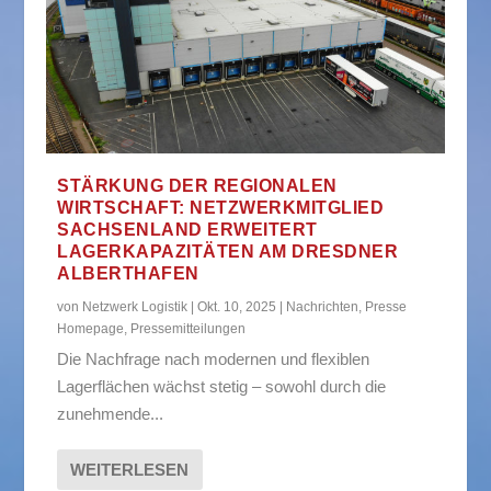
STÄRKUNG DER REGIONALEN
WIRTSCHAFT: NETZWERKMITGLIED
SACHSENLAND ERWEITERT
LAGERKAPAZITÄTEN AM DRESDNER
ALBERTHAFEN
von
Netzwerk Logistik
|
Okt. 10, 2025
|
Nachrichten
,
Presse
Homepage
,
Pressemitteilungen
Die Nachfrage nach modernen und flexiblen
Lagerflächen wächst stetig – sowohl durch die
zunehmende...
WEITERLESEN