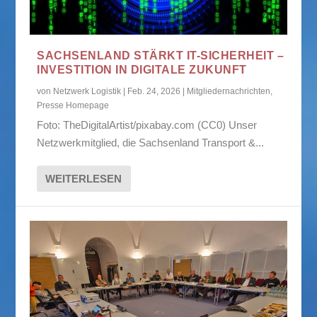
SACHSENLAND STÄRKT IT-SICHERHEIT –
INVESTITION IN DIGITALE ZUKUNFT
von
Netzwerk Logistik
|
Feb. 24, 2026
|
Mitgliedernachrichten
,
Presse Homepage
Foto: TheDigitalArtist/pixabay.com (CC0) Unser
Netzwerkmitglied, die Sachsenland Transport &...
WEITERLESEN