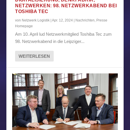
NETZWERKEN: 98. NETZWERKABEND BEI
TOSHIBA TEC
von
Netzwerk Logistik
|
Apr. 12, 2024
|
Nachrichten
,
Presse
Homepage
Am 10. April lud Netzwerkmitglied Toshiba Tec zum
98. Netzwerkabend in die Leipziger...
WEITERLESEN