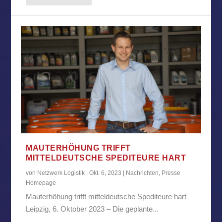
MAUTERHÖHUNG TRIFFT
MITTELDEUTSCHE SPEDITEURE HART
von
Netzwerk Logistik
|
Okt. 6, 2023
|
Nachrichten
,
Presse
Homepage
Mauterhöhung trifft mitteldeutsche Spediteure hart
Leipzig, 6. Oktober 2023 – Die geplante...