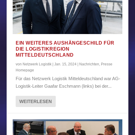
EIN WEITERES AUSHÄNGESCHILD FÜR
DIE LOGISTIKREGION
MITTELDEUTSCHLAND
von
Netzwerk Logistik
|
Jan. 15, 2024
|
Nachrichten
,
Presse
Homepage
Für das Netzwerk Logistik Mitteldeutschland war AG-
Logistik-Leiter Gaafar Eschmann (links) bei der...
WEITERLESEN