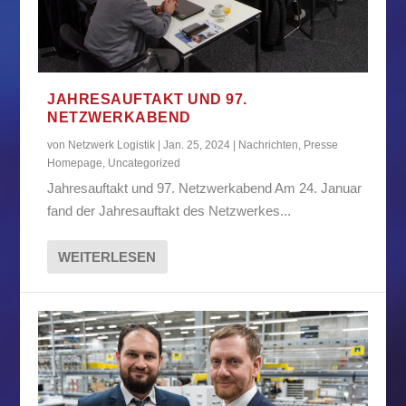
JAHRESAUFTAKT UND 97.
NETZWERKABEND
von
Netzwerk Logistik
|
Jan. 25, 2024
|
Nachrichten
,
Presse
Homepage
,
Uncategorized
Jahresauftakt und 97. Netzwerkabend Am 24. Januar
fand der Jahresauftakt des Netzwerkes...
WEITERLESEN