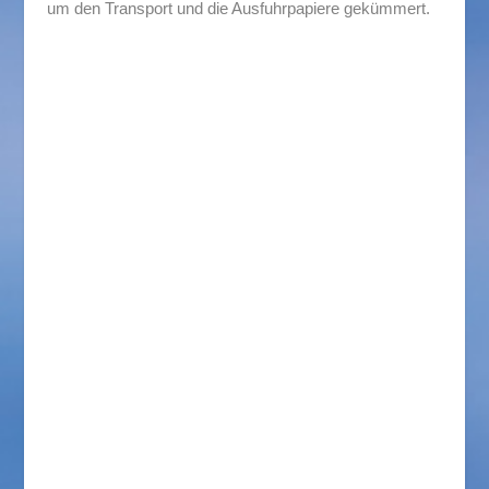
um den Transport und die Ausfuhrpapiere gekümmert.
Über Sachsenland:
Die Firma Sachsenland Transport & Logistik GmbH
Dresden ist ein 1999 gegründetes mittelständisches
und inhabergeführtes Unternehmen mit inzwischen 36
Mitarbeitern und zwei Auszubildenden. Unsere
Niederlassungen in Dresden, Duisburg, Hessisch
Lichtenau, Moskau und Sankt Petersburg bieten
internationale Logistikdienstleistungen in Kundennähe
an.
Der Tätigkeitsschwerpunkt liegt dabei auf der
Organisation und Abwicklung von Transporten von und
nach Osteuropa, z.B. Russland, Ukraine,
Weißrussland oder Moldawien. Wir bedienen auch
asiatische Regionen der ehemaligen Sowjetunion, wie