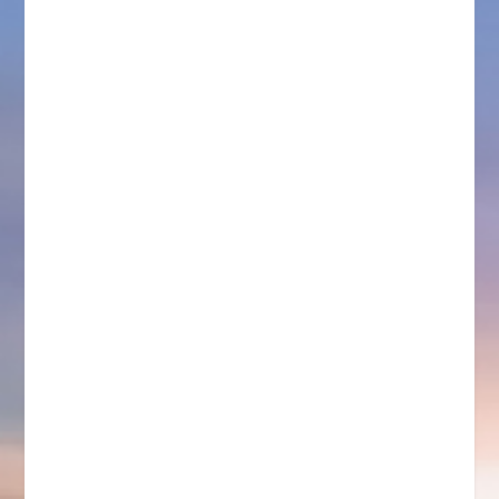
In unserer Eigenschaft als Zugelassener Versender
wird Ihre Ware auch unter Zollverschluss ab unserem
Lager transportiert.
Weiterhin können wir auch Ihre Fiskalvertretung
übernehmen.
Als Besonderheit bieten wir die
Dienstleistungen rund um die Im-und Exportverzollung
an, insbesondere für Russland.
Für schwere Projektladung im Umschlag und Transport
stehen in der Nähe des trimodalen Terminals zwei
Drehwippkräne mit 80 t und eine Ro-Ro-Anlage mit 450
t Traglast für Einzelstückgewichte zur Verfügung. In
unserer Schwerlasthalle können Maschinenteile mit
Gewichten von bis zu 20 t umgeschlagen werden.