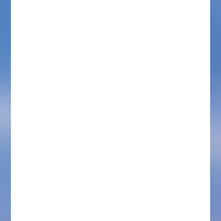
Georgien, Usbekistan, Armenien und Aserbaidschan.
Bei Verkehren in Westeuropa liegen unsere Stärken auf
den Routen nach England, Frankreich, Spanien,
Portugal und Italien.
In unserem neuen trimodalen Logistikzentrum in
Dresden bieten wir die Einlagerung von Waren an.
Dabei spielt auch unser Zolllager eine gewichtige Rolle.
So agieren wir z.B. als Logistikplattform für asiatische
Hersteller, für die wir Waren nach der Einlagerung im
regionalen Markt, aber auch im nordwestlichen
Osteuropa verteilen, und die somit ihre Waren erst bei
Auslieferung verzollen müssen.
Als Zugelassener Empfänger können wir die
Überführung von Zollwaren in weitere Zollverfahren z.B.
Importverzollung, Weiterleitung mit T-1 oder Carnet-TIR
übernehmen.