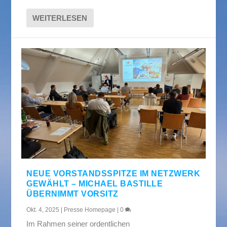
WEITERLESEN
NEUE VORSTANDSSPITZE IM NETZWERK
GEWÄHLT – MICHAEL BASTILLE
ÜBERNIMMT VORSITZ
Okt. 4, 2025
|
Presse Homepage
|
0
Im Rahmen seiner ordentlichen