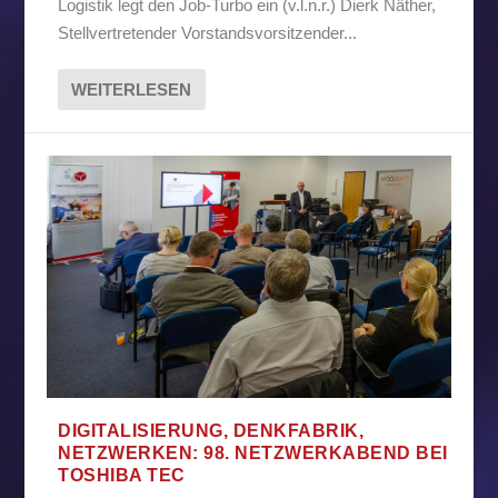
Logistik legt den Job-Turbo ein (v.l.n.r.) Dierk Näther,
Stellvertretender Vorstandsvorsitzender...
WEITERLESEN
DIGITALISIERUNG, DENKFABRIK,
NETZWERKEN: 98. NETZWERKABEND BEI
TOSHIBA TEC