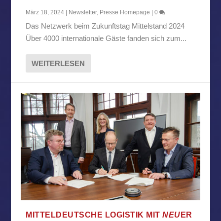
März 18, 2024
|
Newsletter
,
Presse Homepage
|
0
Das Netzwerk beim Zukunftstag Mittelstand 2024
Über 4000 internationale Gäste fanden sich zum...
WEITERLESEN
MITTELDEUTSCHE LOGISTIK MIT
NEU
ER