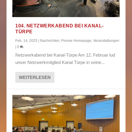
104. NETZWERKABEND BEI KANAL-
TÜRPE
Feb. 14, 2025
|
Nachrichten
,
Presse Homepage
,
Veranstaltungen
|
0
Netzwerkabend bei Kanal-Türpe Am 12. Februar lud
unser Netzwerkmitglied Kanal Türpe in seine...
WEITERLESEN