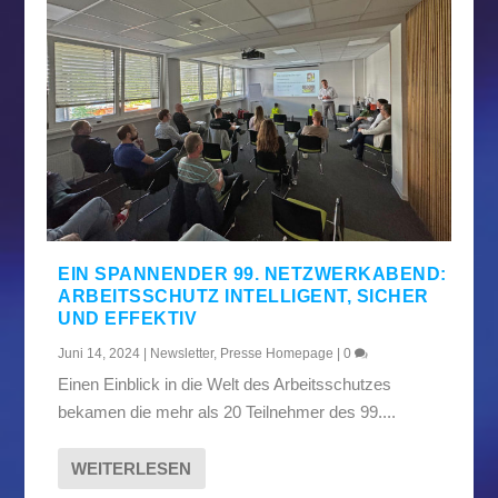
EIN SPANNENDER 99. NETZWERKABEND:
ARBEITSSCHUTZ INTELLIGENT, SICHER
UND EFFEKTIV
Juni 14, 2024
|
Newsletter
,
Presse Homepage
|
0
Einen Einblick in die Welt des Arbeitsschutzes
bekamen die mehr als 20 Teilnehmer des 99....
WEITERLESEN