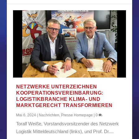
NETZWERKE UNTERZEICHNEN
KOOPERATIONSVEREINBARUNG:
LOGISTIKBRANCHE KLIMA- UND
MARKTGERECHT TRANSFORMIEREN
Mai 6, 2024
|
Nachrichten
,
Presse Homepage
|
0
Toralf Weiße, Vorstandsvorsitzender des Netzwerk
Logistik Mitteldeutschland (links), und Prof. Dr....