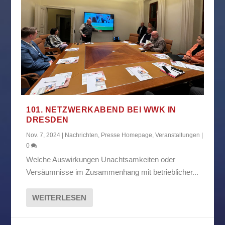
101. NETZWERKABEND BEI WWK IN
DRESDEN
Nov. 7, 2024
|
Nachrichten
,
Presse Homepage
,
Veranstaltungen
|
0
Welche Auswirkungen Unachtsamkeiten oder
Versäumnisse im Zusammenhang mit betrieblicher...
WEITERLESEN