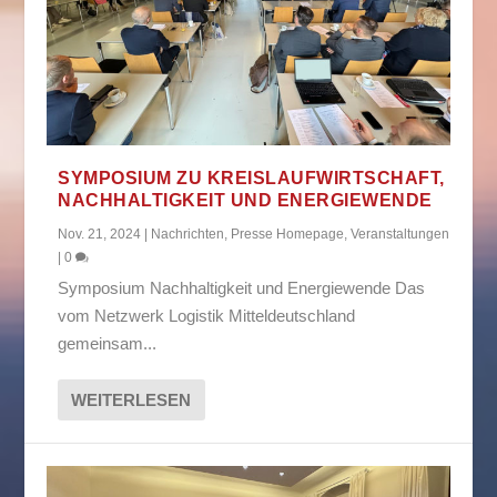
SYMPOSIUM ZU KREISLAUFWIRTSCHAFT,
NACHHALTIGKEIT UND ENERGIEWENDE
Nov. 21, 2024
|
Nachrichten
,
Presse Homepage
,
Veranstaltungen
|
0
Symposium Nachhaltigkeit und Energiewende Das
vom Netzwerk Logistik Mitteldeutschland
gemeinsam...
WEITERLESEN