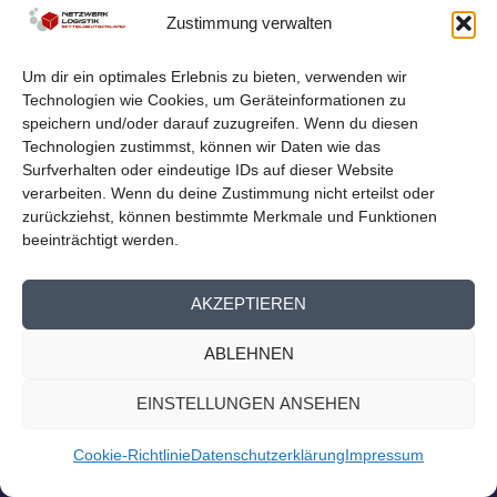
Zustimmung verwalten
Um dir ein optimales Erlebnis zu bieten, verwenden wir
Technologien wie Cookies, um Geräteinformationen zu
HERZLICHEN DANK AN UNSER
speichern und/oder darauf zuzugreifen. Wenn du diesen
LANGJÄHRIGES VORSTANDSMITGLIED
Technologien zustimmst, können wir Daten wie das
MARKO WEISELOWSKI
Surfverhalten oder eindeutige IDs auf dieser Website
Dez. 15, 2023
|
Nachrichten
,
Presse Homepage
|
0
verarbeiten. Wenn du deine Zustimmung nicht erteilst oder
Herzlichen Dank an unser langjähriges
zurückziehst, können bestimmte Merkmale und Funktionen
beeinträchtigt werden.
Vorstandsmitglied Marko Weiselowski Zum Ende des
Jahres...
AKZEPTIEREN
WEITERLESEN
ABLEHNEN
EINSTELLUNGEN ANSEHEN
Cookie-Richtlinie
Datenschutzerklärung
Impressum