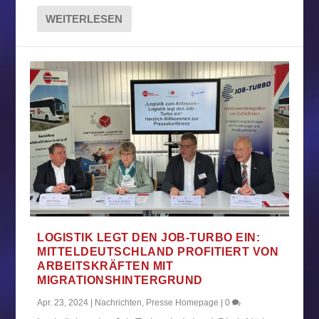
WEITERLESEN
LOGISTIK LEGT DEN JOB-TURBO EIN:
MITTELDEUTSCHLAND PROFITIERT VON
ARBEITSKRÄFTEN MIT
MIGRATIONSHINTERGRUND
Apr. 23, 2024
|
Nachrichten
,
Presse Homepage
|
0