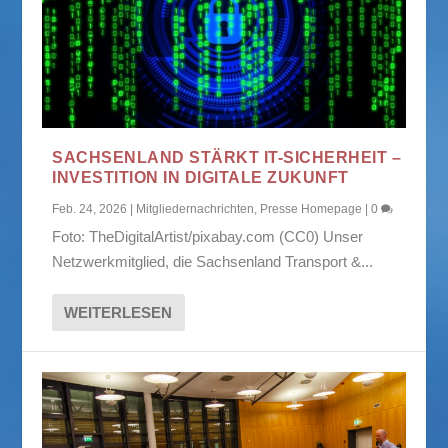
SACHSENLAND STÄRKT IT-SICHERHEIT –
INVESTITION IN DIGITALE ZUKUNFT
Feb. 24, 2026
|
Mitgliedernachrichten
,
Presse Homepage
|
0
Foto: TheDigitalArtist/pixabay.com (CC0) Unser
Netzwerkmitglied, die Sachsenland Transport &...
WEITERLESEN