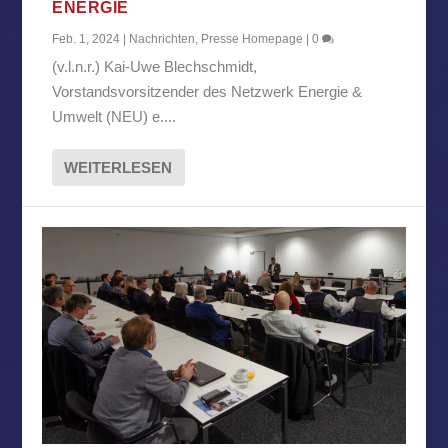
ENERGIE
Feb. 1, 2024
|
Nachrichten
,
Presse Homepage
|
0
(v.l.n.r.) Kai-Uwe Blechschmidt,
Vorstandsvorsitzender des Netzwerk Energie &
Umwelt (NEU) e....
WEITERLESEN