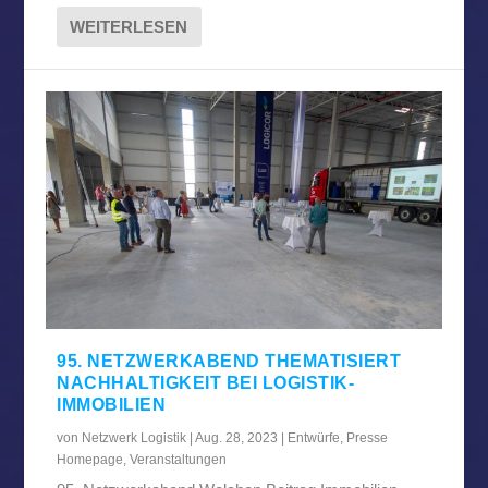
WEITERLESEN
95. NETZWERKABEND THEMATISIERT
NACHHALTIGKEIT BEI LOGISTIK-
IMMOBILIEN
von
Netzwerk Logistik
|
Aug. 28, 2023
|
Entwürfe
,
Presse
Homepage
,
Veranstaltungen