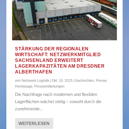
STÄRKUNG DER REGIONALEN
WIRTSCHAFT: NETZWERKMITGLIED
SACHSENLAND ERWEITERT
LAGERKAPAZITÄTEN AM DRESDNER
ALBERTHAFEN
von
Netzwerk Logistik
|
Okt. 10, 2025
|
Nachrichten
,
Presse
Homepage
,
Pressemitteilungen
Die Nachfrage nach modernen und flexiblen
Lagerflächen wächst stetig – sowohl durch die
zunehmende...
WEITERLESEN