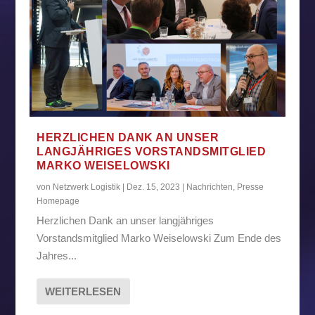
HERZLICHEN DANK AN UNSER
LANGJÄHRIGES VORSTANDSMITGLIED
MARKO WEISELOWSKI
von
Netzwerk Logistik
|
Dez. 15, 2023
|
Nachrichten
,
Presse
Homepage
Herzlichen Dank an unser langjähriges
Vorstandsmitglied Marko Weiselowski Zum Ende des
Jahres...
WEITERLESEN