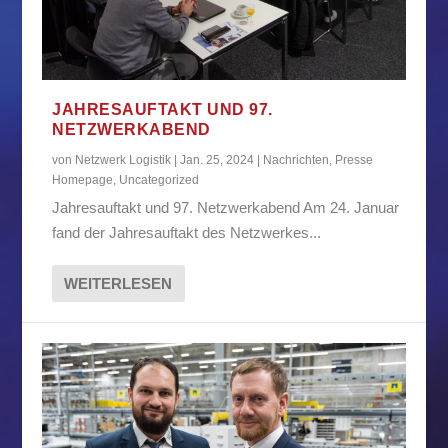
JAHRESAUFTAKT UND 97.
NETZWERKABEND
von
Netzwerk Logistik
|
Jan. 25, 2024
|
Nachrichten
,
Presse
Homepage
,
Uncategorized
Jahresauftakt und 97. Netzwerkabend Am 24. Januar
fand der Jahresauftakt des Netzwerkes...
WEITERLESEN