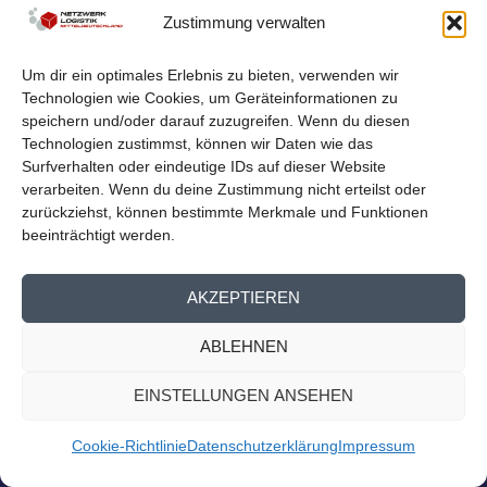
Homepage
Zustimmung verwalten
Logistiknetzwerk beim Mitteldeutschen Exporttag Am
13. September findet der 14. Mitteldeutsche...
Um dir ein optimales Erlebnis zu bieten, verwenden wir
Technologien wie Cookies, um Geräteinformationen zu
WEITERLESEN
speichern und/oder darauf zuzugreifen. Wenn du diesen
Technologien zustimmst, können wir Daten wie das
Surfverhalten oder eindeutige IDs auf dieser Website
verarbeiten. Wenn du deine Zustimmung nicht erteilst oder
zurückziehst, können bestimmte Merkmale und Funktionen
beeinträchtigt werden.
AKZEPTIEREN
ABLEHNEN
EINSTELLUNGEN ANSEHEN
Cookie-Richtlinie
Datenschutzerklärung
Impressum
TUCCONNECT HERBST –
KARRIEREMESSE AN DER TU CHEMNITZ