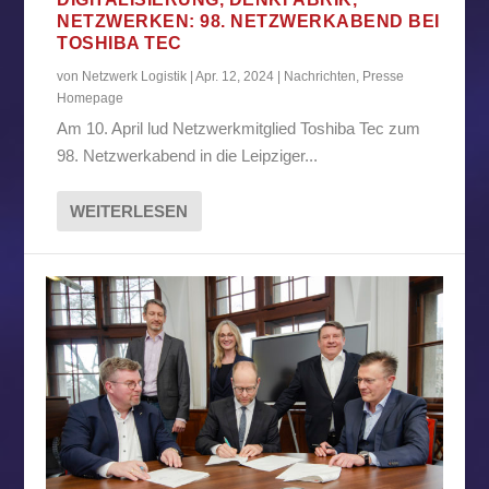
NETZWERKEN: 98. NETZWERKABEND BEI
TOSHIBA TEC
von
Netzwerk Logistik
|
Apr. 12, 2024
|
Nachrichten
,
Presse
Homepage
Am 10. April lud Netzwerkmitglied Toshiba Tec zum
98. Netzwerkabend in die Leipziger...
WEITERLESEN