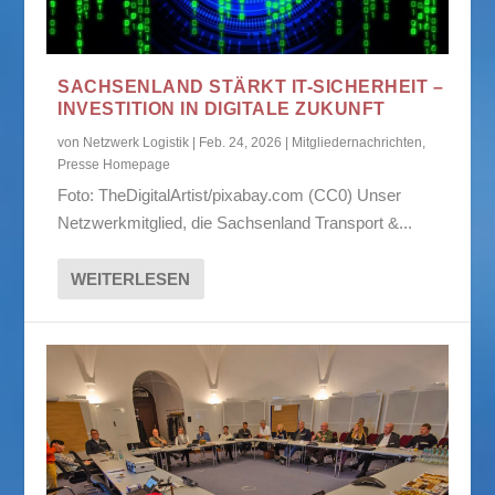
SACHSENLAND STÄRKT IT-SICHERHEIT –
INVESTITION IN DIGITALE ZUKUNFT
von
Netzwerk Logistik
|
Feb. 24, 2026
|
Mitgliedernachrichten
,
Presse Homepage
Foto: TheDigitalArtist/pixabay.com (CC0) Unser
Netzwerkmitglied, die Sachsenland Transport &...
WEITERLESEN