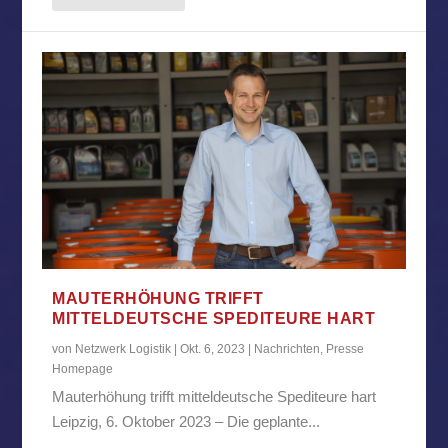
MAUTERHÖHUNG TRIFFT
MITTELDEUTSCHE SPEDITEURE HART
von
Netzwerk Logistik
|
Okt. 6, 2023
|
Nachrichten
,
Presse
Homepage
Mauterhöhung trifft mitteldeutsche Spediteure hart
Leipzig, 6. Oktober 2023 – Die geplante...