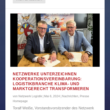
NETZWERKE UNTERZEICHNEN
KOOPERATIONSVEREINBARUNG:
LOGISTIKBRANCHE KLIMA- UND
MARKTGERECHT TRANSFORMIEREN
von
Netzwerk Logistik
|
Mai 6, 2024
|
Nachrichten
,
Presse
Homepage
Toralf Weiße, Vorstandsvorsitzender des Netzwerk