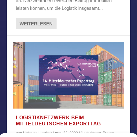
95. Netzwerkabend Welchen Beitrag Immobilien
leisten können, um die Logistik insgesamt...
WEITERLESEN
LOGISTIKNETZWERK BEIM
MITTELDEUTSCHEN EXPORTTAG
von
Netzwerk Logistik
|
Aug. 23, 2023
|
Nachrichten
,
Presse