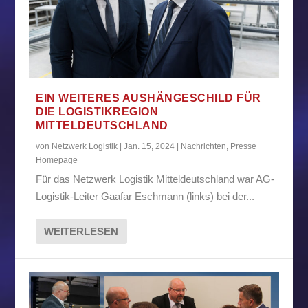
EIN WEITERES AUSHÄNGESCHILD FÜR
DIE LOGISTIKREGION
MITTELDEUTSCHLAND
von
Netzwerk Logistik
|
Jan. 15, 2024
|
Nachrichten
,
Presse
Homepage
Für das Netzwerk Logistik Mitteldeutschland war AG-
Logistik-Leiter Gaafar Eschmann (links) bei der...
WEITERLESEN