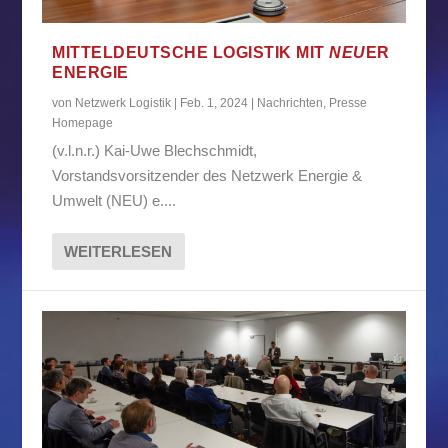
MITTELDEUTSCHE LOGISTIK MIT
NEU
ER
ENERGIE
von
Netzwerk Logistik
|
Feb. 1, 2024
|
Nachrichten
,
Presse
Homepage
(v.l.n.r.) Kai-Uwe Blechschmidt,
Vorstandsvorsitzender des Netzwerk Energie &
Umwelt (NEU) e....
WEITERLESEN