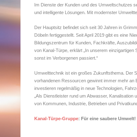
Im Dienste der Kunden und des Umweltschutzes set
und intelligente Lösungen. Mit modernster Umwelttec
Der Hauptsitz befindet sich seit 30 Jahren in Gri
Döbeln fertiggestellt. Seit April 2019 gibt es eine N
Bildungszentrum für Kunden, Fachkräfte, Auszubilde
von Kanal-Türpe, erklärt „In unserem einzigartige
sonst im Verborgenen passiert.“
Umwelttechnik ist ein großes Zukunftsthema. Der
vorhandenen Ressourcen gewinnt immer mehr an Bed
investieren regelmäßig in neue Technologien, Fahrze
„Als Dienstleister rund um Abwasser, Kanalisation u
von Kommunen, Industrie, Betrieben und Privatkun
Kanal-Türpe-Gruppe
: Für eine saubere Umwelt!