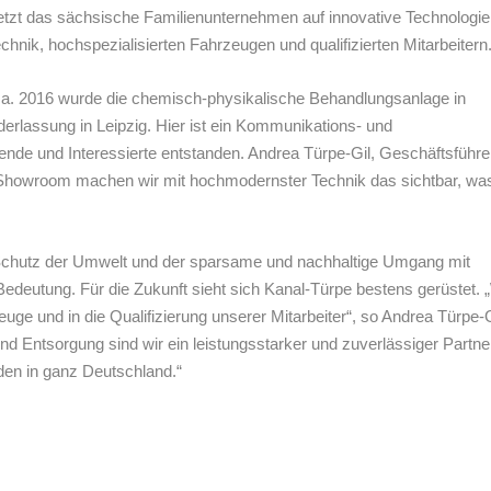
zt das sächsische Familienunternehmen auf innovative Technologie
hnik, hochspezialisierten Fahrzeugen und qualifizierten Mitarbeitern
mma. 2016 wurde die chemisch-physikalische Behandlungsanlage in
iederlassung in Leipzig. Hier ist ein Kommunikations- und
nde und Interessierte entstanden. Andrea Türpe-Gil, Geschäftsführe
n Showroom machen wir mit hochmodernster Technik das sichtbar, wa
 Schutz der Umwelt und der sparsame und nachhaltige Umgang mit
eutung. Für die Zukunft sieht sich Kanal-Türpe bestens gerüstet. 
uge und in die Qualifizierung unserer Mitarbeiter“, so Andrea Türpe-G
nd Entsorgung sind wir ein leistungsstarker und zuverlässiger Partne
den in ganz Deutschland.“