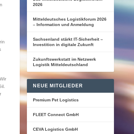
n
2026
.
Mitteldeutsches Logistikforum 2026
– Information und Anmeldung
Sachsenland stärkt IT-Sicherheit –
rin
Investition in digitale Zukunft
s
Zukunftswerkstatt im Netzwerk
Logistik Mitteldeutschland
„Wir
NEUE MITGLIEDER
il.
r
Premium Pet Logistics
FLEET Connect GmbH
CEVA Logistics GmbH