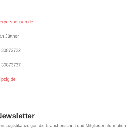
uerpe-sachsen.de
an Jüttner
1 30873722
1 30873737
ipzig.de
ewsletter
en Logistikanzeiger, die Branchenschrift und Mitgliederinformation