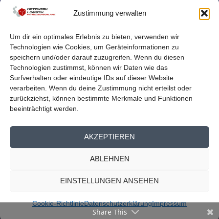
Zustimmung verwalten
Um dir ein optimales Erlebnis zu bieten, verwenden wir
Technologien wie Cookies, um Geräteinformationen zu
speichern und/oder darauf zuzugreifen. Wenn du diesen
Technologien zustimmst, können wir Daten wie das
Surfverhalten oder eindeutige IDs auf dieser Website
verarbeiten. Wenn du deine Zustimmung nicht erteilst oder
zurückziehst, können bestimmte Merkmale und Funktionen
beeinträchtigt werden.
© 2026
Reichelt Kommunikationsberatung
AKZEPTIEREN
Mitglieder Übersicht
Kontakt
Impressum
Datenschutz
ABLEHNEN
Cookie-Richtlinie (EU)
EINSTELLUNGEN ANSEHEN
Cookie-Richtlinie
Datenschutzerklärung
Impressum
Share This