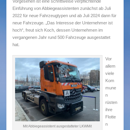
Vorgesehen ist eine schrittweise verpflichtende
Einführung von Abbiegeassistenten zunächst ab Juli
2022 für neue Fahrzeugtypen und ab Juli 2024 dann für
neue Fahrzeuge. „Das Interesse der Unternehmer ist
hoch“, freut sich Koch, dessen Unternehmen im
vergangenen Jahr rund 500 Fahrzeuge ausgestattet
hat.
Vor
allem
viele
Kom
mune
n
rüsten
ihre
Flotte
n
Mit Abbiegeassistent ausgestatteter LKWMit