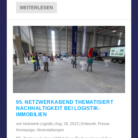
WEITERLESEN
95. NETZWERKABEND THEMATISIERT
NACHHALTIGKEIT BEI LOGISTIK-
IMMOBILIEN
von
Netzwerk Logistik
|
Aug. 28, 2023
|
Entwürfe
,
Presse
Homepage
,
Veranstaltungen