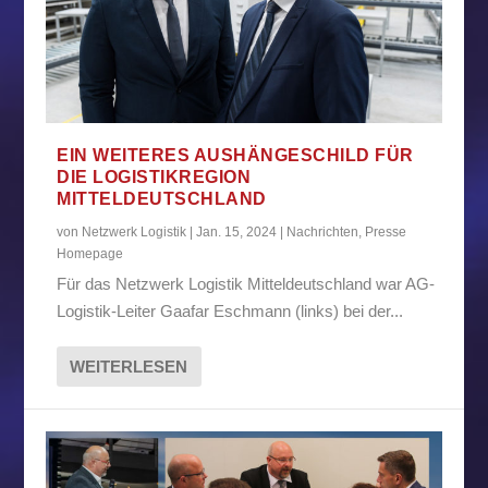
EIN WEITERES AUSHÄNGESCHILD FÜR
DIE LOGISTIKREGION
MITTELDEUTSCHLAND
von
Netzwerk Logistik
|
Jan. 15, 2024
|
Nachrichten
,
Presse
Homepage
Für das Netzwerk Logistik Mitteldeutschland war AG-
Logistik-Leiter Gaafar Eschmann (links) bei der...
WEITERLESEN