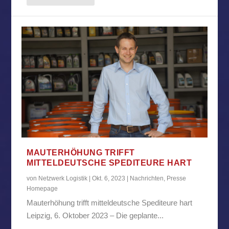
MAUTERHÖHUNG TRIFFT
MITTELDEUTSCHE SPEDITEURE HART
von
Netzwerk Logistik
|
Okt. 6, 2023
|
Nachrichten
,
Presse
Homepage
Mauterhöhung trifft mitteldeutsche Spediteure hart
Leipzig, 6. Oktober 2023 – Die geplante...