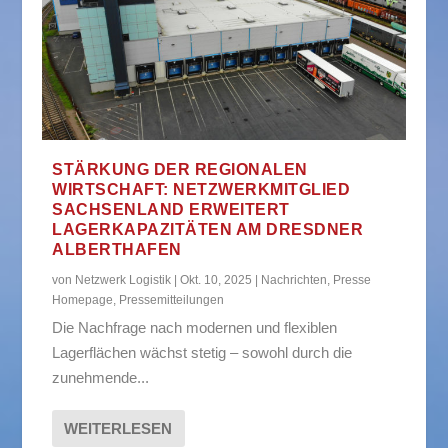
STÄRKUNG DER REGIONALEN
WIRTSCHAFT: NETZWERKMITGLIED
SACHSENLAND ERWEITERT
LAGERKAPAZITÄTEN AM DRESDNER
ALBERTHAFEN
von
Netzwerk Logistik
|
Okt. 10, 2025
|
Nachrichten
,
Presse
Homepage
,
Pressemitteilungen
Die Nachfrage nach modernen und flexiblen
Lagerflächen wächst stetig – sowohl durch die
zunehmende...
WEITERLESEN