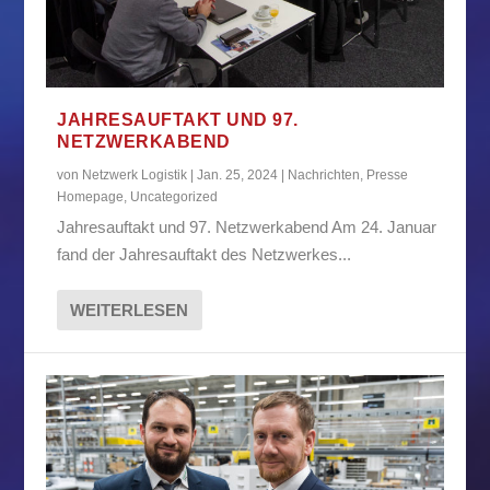
JAHRESAUFTAKT UND 97.
NETZWERKABEND
von
Netzwerk Logistik
|
Jan. 25, 2024
|
Nachrichten
,
Presse
Homepage
,
Uncategorized
Jahresauftakt und 97. Netzwerkabend Am 24. Januar
fand der Jahresauftakt des Netzwerkes...
WEITERLESEN