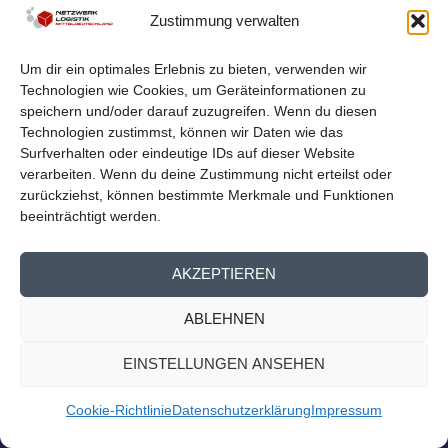
Homepage
Zustimmung verwalten
Logistiknetzwerk beim Mitteldeutschen Exporttag Am
13. September findet der 14. Mitteldeutsche...
Um dir ein optimales Erlebnis zu bieten, verwenden wir
Technologien wie Cookies, um Geräteinformationen zu
WEITERLESEN
speichern und/oder darauf zuzugreifen. Wenn du diesen
Technologien zustimmst, können wir Daten wie das
Surfverhalten oder eindeutige IDs auf dieser Website
verarbeiten. Wenn du deine Zustimmung nicht erteilst oder
zurückziehst, können bestimmte Merkmale und Funktionen
beeinträchtigt werden.
AKZEPTIEREN
ABLEHNEN
EINSTELLUNGEN ANSEHEN
Cookie-Richtlinie
Datenschutzerklärung
Impressum
TUCCONNECT HERBST –
KARRIEREMESSE AN DER TU CHEMNITZ