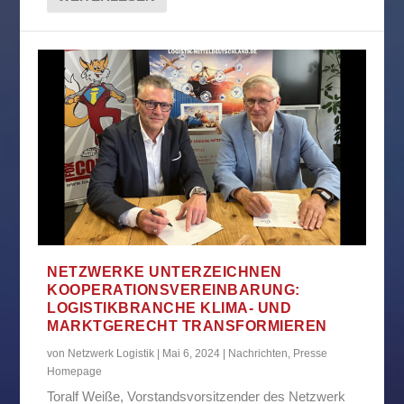
NETZWERKE UNTERZEICHNEN
KOOPERATIONSVEREINBARUNG:
LOGISTIKBRANCHE KLIMA- UND
MARKTGERECHT TRANSFORMIEREN
von
Netzwerk Logistik
|
Mai 6, 2024
|
Nachrichten
,
Presse
Homepage
Toralf Weiße, Vorstandsvorsitzender des Netzwerk