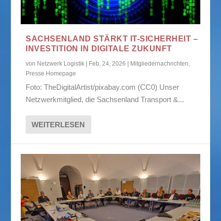
SACHSENLAND STÄRKT IT-SICHERHEIT –
INVESTITION IN DIGITALE ZUKUNFT
von
Netzwerk Logistik
|
Feb. 24, 2026
|
Mitgliedernachrichten
,
Presse Homepage
Foto: TheDigitalArtist/pixabay.com (CC0) Unser
Netzwerkmitglied, die Sachsenland Transport &...
WEITERLESEN