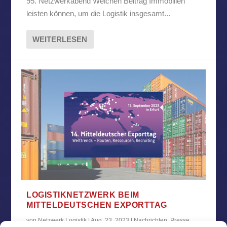
95. Netzwerkabend Welchen Beitrag Immobilien
leisten können, um die Logistik insgesamt...
WEITERLESEN
LOGISTIKNETZWERK BEIM
MITTELDEUTSCHEN EXPORTTAG
von
Netzwerk Logistik
|
Aug. 23, 2023
|
Nachrichten
,
Presse