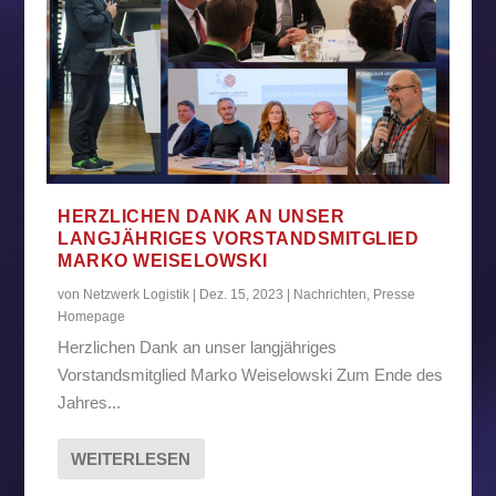
HERZLICHEN DANK AN UNSER
LANGJÄHRIGES VORSTANDSMITGLIED
MARKO WEISELOWSKI
von
Netzwerk Logistik
|
Dez. 15, 2023
|
Nachrichten
,
Presse
Homepage
Herzlichen Dank an unser langjähriges
Vorstandsmitglied Marko Weiselowski Zum Ende des
Jahres...
WEITERLESEN