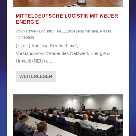
MITTELDEUTSCHE LOGISTIK MIT
NEU
ER
ENERGIE
von
Netzwerk Logistik
|
Feb. 1, 2024
|
Nachrichten
,
Presse
Homepage
(v.l.n.r.) Kai-Uwe Blechschmidt,
Vorstandsvorsitzender des Netzwerk Energie &
Umwelt (NEU) e....
WEITERLESEN