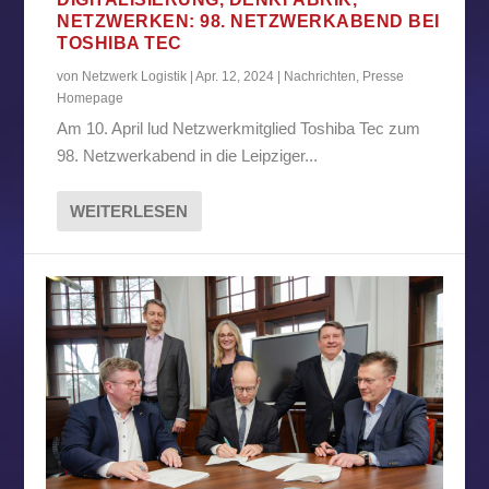
NETZWERKEN: 98. NETZWERKABEND BEI
TOSHIBA TEC
von
Netzwerk Logistik
|
Apr. 12, 2024
|
Nachrichten
,
Presse
Homepage
Am 10. April lud Netzwerkmitglied Toshiba Tec zum
98. Netzwerkabend in die Leipziger...
WEITERLESEN