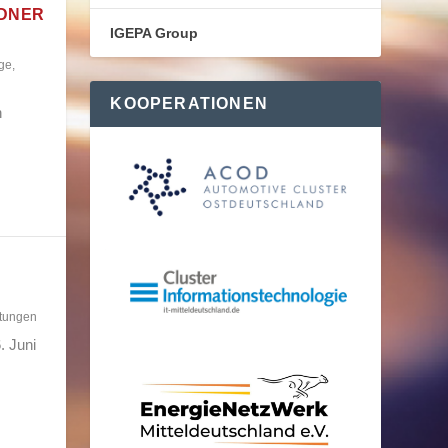
SDNER
IGEPA Group
ge
,
KOOPERATIONEN
n
ltungen
. Juni