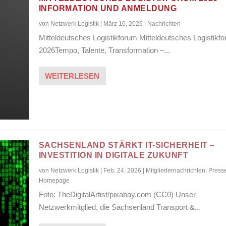
INFORMATION UND ANMELDUNG
von
Netzwerk Logistik
|
März 16, 2026
|
Nachrichten
Mitteldeutsches Logistikforum Mitteldeutsches Logistikf
2026Tempo, Talente, Transformation –...
WEITERLESEN
SACHSENLAND STÄRKT IT-SICHERHEIT –
INVESTITION IN DIGITALE ZUKUNFT
von
Netzwerk Logistik
|
Feb. 24, 2026
|
Mitgliedernachrichten
,
Press
Homepage
Foto: TheDigitalArtist/pixabay.com (CC0) Unser
Netzwerkmitglied, die Sachsenland Transport &...