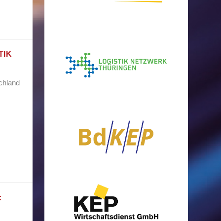
TIK
schland
: