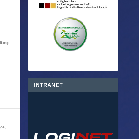
ltungen
R
INTRANET
age
,