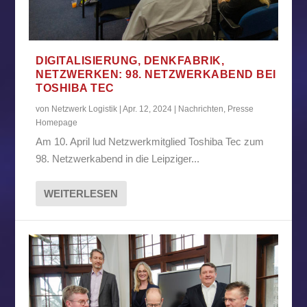
DIGITALISIERUNG, DENKFABRIK,
NETZWERKEN: 98. NETZWERKABEND BEI
TOSHIBA TEC
von
Netzwerk Logistik
|
Apr. 12, 2024
|
Nachrichten
,
Presse
Homepage
Am 10. April lud Netzwerkmitglied Toshiba Tec zum
98. Netzwerkabend in die Leipziger...
WEITERLESEN