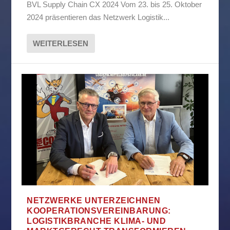
BVL Supply Chain CX 2024 Vom 23. bis 25. Oktober
2024 präsentieren das Netzwerk Logistik...
WEITERLESEN
NETZWERKE UNTERZEICHNEN
KOOPERATIONSVEREINBARUNG:
LOGISTIKBRANCHE KLIMA- UND