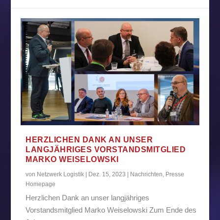
HERZLICHEN DANK AN UNSER
LANGJÄHRIGES VORSTANDSMITGLIED
MARKO WEISELOWSKI
von
Netzwerk Logistik
|
Dez. 15, 2023
|
Nachrichten
,
Presse
Homepage
Herzlichen Dank an unser langjähriges
Vorstandsmitglied Marko Weiselowski Zum Ende des