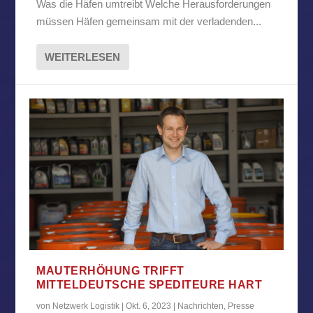
Was die Häfen umtreibt Welche Herausforderungen
müssen Häfen gemeinsam mit der verladenden...
WEITERLESEN
MAUTERHÖHUNG TRIFFT
MITTELDEUTSCHE SPEDITEURE HART
von
Netzwerk Logistik
|
Okt. 6, 2023
|
Nachrichten
,
Presse