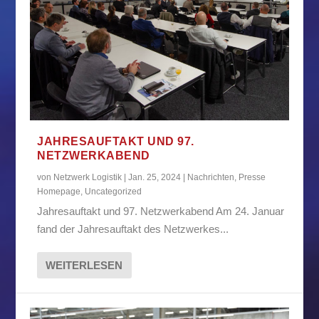
JAHRESAUFTAKT UND 97.
NETZWERKABEND
von
Netzwerk Logistik
|
Jan. 25, 2024
|
Nachrichten
,
Presse
Homepage
,
Uncategorized
Jahresauftakt und 97. Netzwerkabend Am 24. Januar
fand der Jahresauftakt des Netzwerkes...
WEITERLESEN