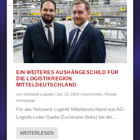
EIN WEITERES AUSHÄNGESCHILD FÜR
DIE LOGISTIKREGION
MITTELDEUTSCHLAND
von
Netzwerk Logistik
|
Jan. 15, 2024
|
Nachrichten
,
Presse
Homepage
Für das Netzwerk Logistik Mitteldeutschland war AG-
Logistik-Leiter Gaafar Eschmann (links) bei der...
WEITERLESEN