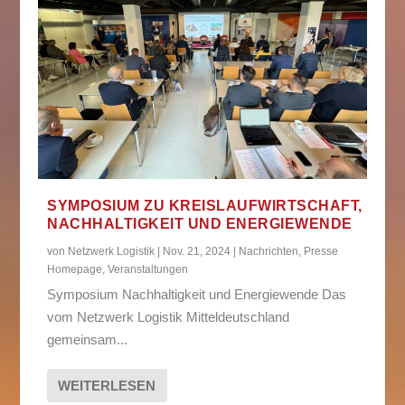
SYMPOSIUM ZU KREISLAUFWIRTSCHAFT,
NACHHALTIGKEIT UND ENERGIEWENDE
von
Netzwerk Logistik
|
Nov. 21, 2024
|
Nachrichten
,
Presse
Homepage
,
Veranstaltungen
Symposium Nachhaltigkeit und Energiewende Das
vom Netzwerk Logistik Mitteldeutschland
gemeinsam...
WEITERLESEN