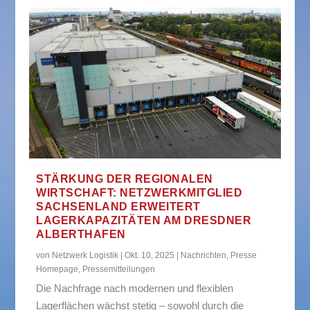
STÄRKUNG DER REGIONALEN
WIRTSCHAFT: NETZWERKMITGLIED
SACHSENLAND ERWEITERT
LAGERKAPAZITÄTEN AM DRESDNER
ALBERTHAFEN
von
Netzwerk Logistik
|
Okt. 10, 2025
|
Nachrichten
,
Presse
Homepage
,
Pressemitteilungen
Die Nachfrage nach modernen und flexiblen
Lagerflächen wächst stetig – sowohl durch die