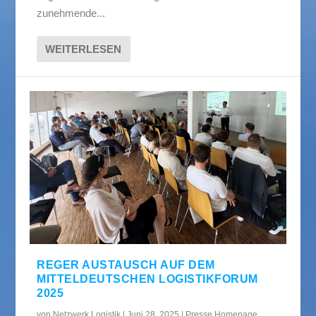
zunehmende...
WEITERLESEN
REGER AUSTAUSCH AUF DEM
MITTELDEUTSCHEN LOGISTIKFORUM
2025
von
Netzwerk Logistik
|
Juni 28, 2025
|
Presse Homepage
,