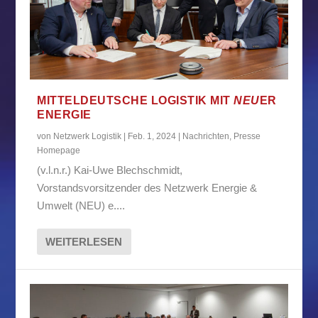
MITTELDEUTSCHE LOGISTIK MIT
NEU
ER
ENERGIE
von
Netzwerk Logistik
|
Feb. 1, 2024
|
Nachrichten
,
Presse
Homepage
(v.l.n.r.) Kai-Uwe Blechschmidt,
Vorstandsvorsitzender des Netzwerk Energie &
Umwelt (NEU) e....
WEITERLESEN