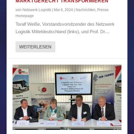
MARKTGERECHT TRANSFORMIEREN
von
Netzwerk Logistik
|
Mai 6, 2024
|
Nachrichten
,
Presse
Homepage
Toralf Weiße, Vorstandsvorsitzender des Netzwerk
Logistik Mitteldeutschland (links), und Prof. Dr....
WEITERLESEN