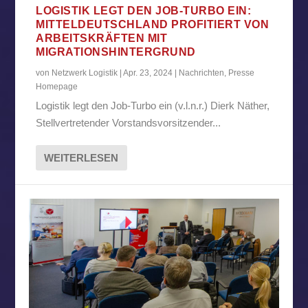
LOGISTIK LEGT DEN JOB-TURBO EIN:
MITTELDEUTSCHLAND PROFITIERT VON
ARBEITSKRÄFTEN MIT
MIGRATIONSHINTERGRUND
von
Netzwerk Logistik
|
Apr. 23, 2024
|
Nachrichten
,
Presse
Homepage
Logistik legt den Job-Turbo ein (v.l.n.r.) Dierk Näther,
Stellvertretender Vorstandsvorsitzender...
WEITERLESEN