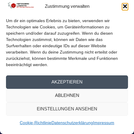
Zustimmung verwalten
LOGISTIKNETZWERK BEIM
MITTELDEUTSCHEN EXPORTTAG
Um dir ein optimales Erlebnis zu bieten, verwenden wir
von
Netzwerk Logistik
|
Aug. 23, 2023
|
Nachrichten
,
Presse
Technologien wie Cookies, um Geräteinformationen zu
Homepage
speichern und/oder darauf zuzugreifen. Wenn du diesen
Logistiknetzwerk beim Mitteldeutschen Exporttag Am
Technologien zustimmst, können wir Daten wie das
13. September findet der 14. Mitteldeutsche...
Surfverhalten oder eindeutige IDs auf dieser Website
verarbeiten. Wenn du deine Zustimmung nicht erteilst oder
zurückziehst, können bestimmte Merkmale und Funktionen
WEITERLESEN
beeinträchtigt werden.
AKZEPTIEREN
ABLEHNEN
EINSTELLUNGEN ANSEHEN
Cookie-Richtlinie
Datenschutzerklärung
Impressum