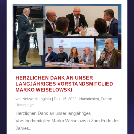
HERZLICHEN DANK AN UNSER
LANGJÄHRIGES VORSTANDSMITGLIED
MARKO WEISELOWSKI
von
Netzwerk Logistik
|
Dez. 15, 2023
|
Nachrichten
,
Presse
Homepage
Herzlichen Dank an unser langjähriges
Vorstandsmitglied Marko Weiselowski Zum Ende des
Jahres...