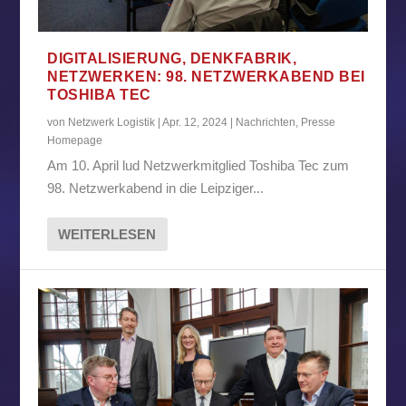
DIGITALISIERUNG, DENKFABRIK,
NETZWERKEN: 98. NETZWERKABEND BEI
TOSHIBA TEC
von
Netzwerk Logistik
|
Apr. 12, 2024
|
Nachrichten
,
Presse
Homepage
Am 10. April lud Netzwerkmitglied Toshiba Tec zum
98. Netzwerkabend in die Leipziger...
WEITERLESEN