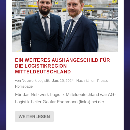
EIN WEITERES AUSHÄNGESCHILD FÜR
DIE LOGISTIKREGION
MITTELDEUTSCHLAND
von
Netzwerk Logistik
|
Jan. 15, 2024
|
Nachrichten
,
Presse
Homepage
Für das Netzwerk Logistik Mitteldeutschland war AG-
Logistik-Leiter Gaafar Eschmann (links) bei der...
WEITERLESEN