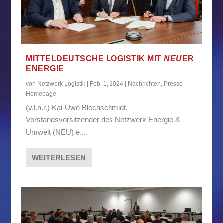
MITTELDEUTSCHE LOGISTIK MIT
NEU
ER
ENERGIE
von
Netzwerk Logistik
|
Feb. 1, 2024
|
Nachrichten
,
Presse
Homepage
(v.l.n.r.) Kai-Uwe Blechschmidt,
Vorstandsvorsitzender des Netzwerk Energie &
Umwelt (NEU) e....
WEITERLESEN