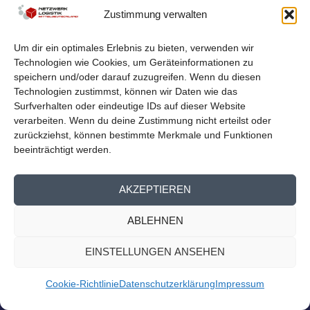
LOGISTIKNETZWERK BEIM
Zustimmung verwalten
MITTELDEUTSCHEN EXPORTTAG
von
Netzwerk Logistik
|
Aug. 23, 2023
|
Nachrichten
,
Presse
Um dir ein optimales Erlebnis zu bieten, verwenden wir
Homepage
Technologien wie Cookies, um Geräteinformationen zu
Logistiknetzwerk beim Mitteldeutschen Exporttag Am
speichern und/oder darauf zuzugreifen. Wenn du diesen
13. September findet der 14. Mitteldeutsche...
Technologien zustimmst, können wir Daten wie das
Surfverhalten oder eindeutige IDs auf dieser Website
verarbeiten. Wenn du deine Zustimmung nicht erteilst oder
WEITERLESEN
zurückziehst, können bestimmte Merkmale und Funktionen
beeinträchtigt werden.
AKZEPTIEREN
ABLEHNEN
EINSTELLUNGEN ANSEHEN
Cookie-Richtlinie
Datenschutzerklärung
Impressum