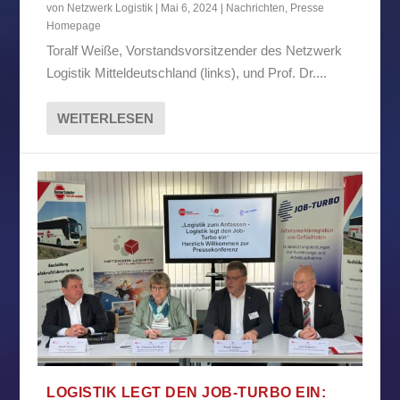
von
Netzwerk Logistik
|
Mai 6, 2024
|
Nachrichten
,
Presse
Homepage
Toralf Weiße, Vorstandsvorsitzender des Netzwerk
Logistik Mitteldeutschland (links), und Prof. Dr....
WEITERLESEN
LOGISTIK LEGT DEN JOB-TURBO EIN: