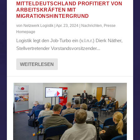
MITTELDEUTSCHLAND PROFITIERT VON
ARBEITSKRÄFTEN MIT
MIGRATIONSHINTERGRUND
von
Netzwerk Logistik
|
Apr. 23, 2024
|
Nachrichten
,
Presse
Homepage
Logistik legt den Job-Turbo ein (v.l.n.r.) Dierk Näther,
Stellvertretender Vorstandsvorsitzender...
WEITERLESEN