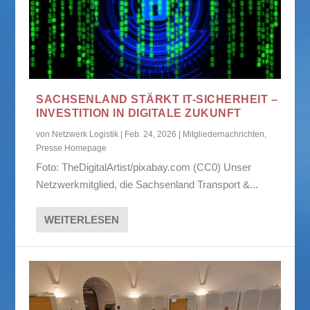
SACHSENLAND STÄRKT IT-SICHERHEIT –
INVESTITION IN DIGITALE ZUKUNFT
von
Netzwerk Logistik
|
Feb. 24, 2026
|
Mitgliedernachrichten
,
Presse Homepage
Foto: TheDigitalArtist/pixabay.com (CC0) Unser
Netzwerkmitglied, die Sachsenland Transport &...
WEITERLESEN