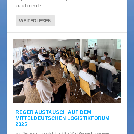
zunehmende...
WEITERLESEN
REGER AUSTAUSCH AUF DEM
MITTELDEUTSCHEN LOGISTIKFORUM
2025
von
Netzwerk Logistik
|
Juni 28, 2025
|
Presse Homepage
,