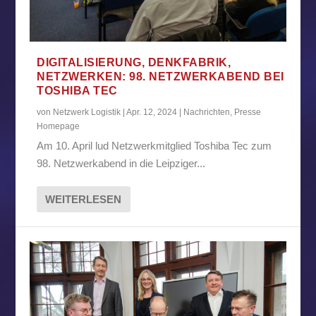
DIGITALISIERUNG, DENKFABRIK,
NETZWERKEN: 98. NETZWERKABEND BEI
TOSHIBA TEC
von
Netzwerk Logistik
|
Apr. 12, 2024
|
Nachrichten
,
Presse
Homepage
Am 10. April lud Netzwerkmitglied Toshiba Tec zum
98. Netzwerkabend in die Leipziger...
WEITERLESEN