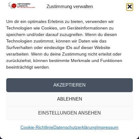
Zustimmung verwalten
LOGISTIKNETZWERK BEIM
MITTELDEUTSCHEN EXPORTTAG
Um dir ein optimales Erlebnis zu bieten, verwenden wir
von
Netzwerk Logistik
|
Aug. 23, 2023
|
Nachrichten
,
Presse
Technologien wie Cookies, um Geräteinformationen zu
Homepage
speichern und/oder darauf zuzugreifen. Wenn du diesen
Logistiknetzwerk beim Mitteldeutschen Exporttag Am
Technologien zustimmst, können wir Daten wie das
13. September findet der 14. Mitteldeutsche...
Surfverhalten oder eindeutige IDs auf dieser Website
verarbeiten. Wenn du deine Zustimmung nicht erteilst oder
zurückziehst, können bestimmte Merkmale und Funktionen
WEITERLESEN
beeinträchtigt werden.
AKZEPTIEREN
ABLEHNEN
EINSTELLUNGEN ANSEHEN
Cookie-Richtlinie
Datenschutzerklärung
Impressum