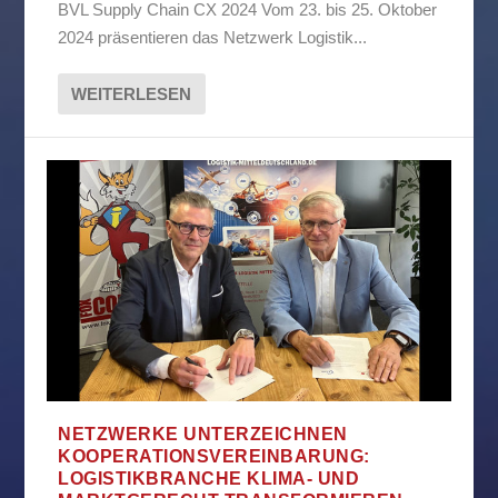
BVL Supply Chain CX 2024 Vom 23. bis 25. Oktober
2024 präsentieren das Netzwerk Logistik...
WEITERLESEN
NETZWERKE UNTERZEICHNEN
KOOPERATIONSVEREINBARUNG:
LOGISTIKBRANCHE KLIMA- UND