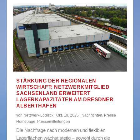
STÄRKUNG DER REGIONALEN
WIRTSCHAFT: NETZWERKMITGLIED
SACHSENLAND ERWEITERT
LAGERKAPAZITÄTEN AM DRESDNER
ALBERTHAFEN
von
Netzwerk Logistik
|
Okt. 10, 2025
|
Nachrichten
,
Presse
Homepage
,
Pressemitteilungen
Die Nachfrage nach modernen und flexiblen
Lagerflächen wächst stetig – sowohl durch die