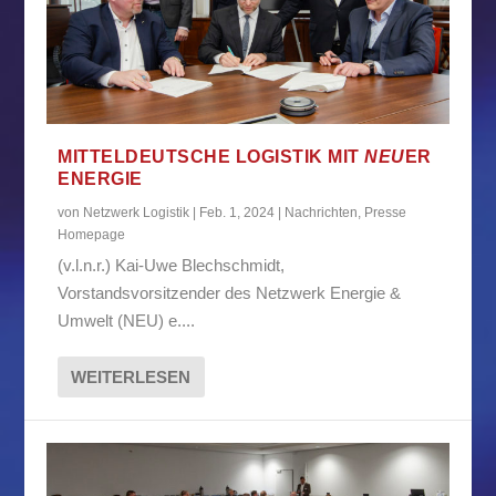
MITTELDEUTSCHE LOGISTIK MIT
NEU
ER
ENERGIE
von
Netzwerk Logistik
|
Feb. 1, 2024
|
Nachrichten
,
Presse
Homepage
(v.l.n.r.) Kai-Uwe Blechschmidt,
Vorstandsvorsitzender des Netzwerk Energie &
Umwelt (NEU) e....
WEITERLESEN