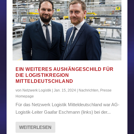
EIN WEITERES AUSHÄNGESCHILD FÜR
DIE LOGISTIKREGION
MITTELDEUTSCHLAND
von
Netzwerk Logistik
|
Jan. 15, 2024
|
Nachrichten
,
Presse
Homepage
Für das Netzwerk Logistik Mitteldeutschland war AG-
Logistik-Leiter Gaafar Eschmann (links) bei der...
WEITERLESEN