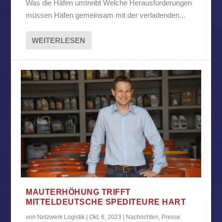
Was die Häfen umtreibt Welche Herausforderungen
müssen Häfen gemeinsam mit der verladenden...
WEITERLESEN
MAUTERHÖHUNG TRIFFT
MITTELDEUTSCHE SPEDITEURE HART
von
Netzwerk Logistik
|
Okt. 6, 2023
|
Nachrichten
,
Presse