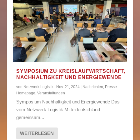
SYMPOSIUM ZU KREISLAUFWIRTSCHAFT,
NACHHALTIGKEIT UND ENERGIEWENDE
von
Netzwerk Logistik
|
Nov. 21, 2024
|
Nachrichten
,
Presse
Homepage
,
Veranstaltungen
Symposium Nachhaltigkeit und Energiewende Das
vom Netzwerk Logistik Mitteldeutschland
gemeinsam...
WEITERLESEN