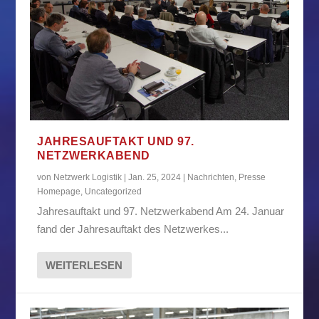
JAHRESAUFTAKT UND 97.
NETZWERKABEND
von
Netzwerk Logistik
|
Jan. 25, 2024
|
Nachrichten
,
Presse
Homepage
,
Uncategorized
Jahresauftakt und 97. Netzwerkabend Am 24. Januar
fand der Jahresauftakt des Netzwerkes...
WEITERLESEN