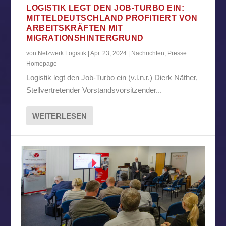
LOGISTIK LEGT DEN JOB-TURBO EIN:
MITTELDEUTSCHLAND PROFITIERT VON
ARBEITSKRÄFTEN MIT
MIGRATIONSHINTERGRUND
von
Netzwerk Logistik
|
Apr. 23, 2024
|
Nachrichten
,
Presse
Homepage
Logistik legt den Job-Turbo ein (v.l.n.r.) Dierk Näther,
Stellvertretender Vorstandsvorsitzender...
WEITERLESEN