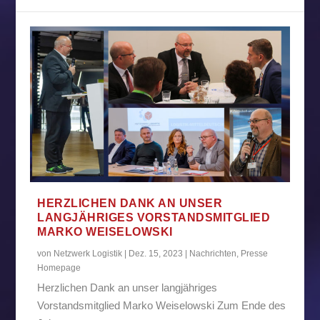
HERZLICHEN DANK AN UNSER
LANGJÄHRIGES VORSTANDSMITGLIED
MARKO WEISELOWSKI
von
Netzwerk Logistik
|
Dez. 15, 2023
|
Nachrichten
,
Presse
Homepage
Herzlichen Dank an unser langjähriges
Vorstandsmitglied Marko Weiselowski Zum Ende des