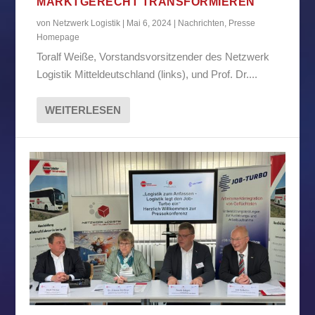
MARKTGERECHT TRANSFORMIEREN
von
Netzwerk Logistik
|
Mai 6, 2024
|
Nachrichten
,
Presse
Homepage
Toralf Weiße, Vorstandsvorsitzender des Netzwerk
Logistik Mitteldeutschland (links), und Prof. Dr....
WEITERLESEN