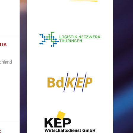
TIK
schland
: