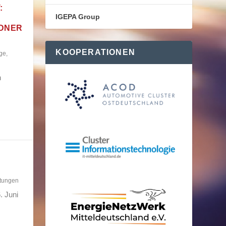
:
IGEPA Group
SDNER
KOOPERATIONEN
ge
,
n
ltungen
. Juni