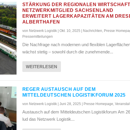
STÄRKUNG DER REGIONALEN WIRTSCHAFT
NETZWERKMITGLIED SACHSENLAND
ERWEITERT LAGERKAPAZITÄTEN AM DRE
ALBERTHAFEN
von
Netzwerk Logistik
|
Okt. 10, 2025
|
Nachrichten
,
Presse Homepa
Pressemitteilungen
Die Nachfrage nach modernen und flexiblen Lagerfläche
wächst stetig – sowohl durch die zunehmende...
WEITERLESEN
REGER AUSTAUSCH AUF DEM
MITTELDEUTSCHEN LOGISTIKFORUM 2025
von
Netzwerk Logistik
|
Juni 28, 2025
|
Presse Homepage
,
Veransta
Austausch auf dem Mitteldeutschen Logistikforum Am 26
lud das Netzwerk Logistik...