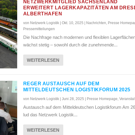
NETZWERKMITGLIED SACHSENLAND
ERWEITERT LAGERKAPAZITÄTEN AM DRE
ALBERTHAFEN
von
Netzwerk Logistik
|
Okt. 10, 2025
|
Nachrichten
,
Presse Homepa
Pressemitteilungen
Die Nachfrage nach modernen und flexiblen Lagerfläche
wächst stetig – sowohl durch die zunehmende...
WEITERLESEN
REGER AUSTAUSCH AUF DEM
MITTELDEUTSCHEN LOGISTIKFORUM 2025
von
Netzwerk Logistik
|
Juni 28, 2025
|
Presse Homepage
,
Veransta
Austausch auf dem Mitteldeutschen Logistikforum Am 26
lud das Netzwerk Logistik...
WEITERLESEN