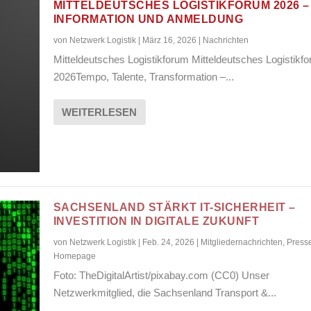
MITTELDEUTSCHES LOGISTIKFORUM 2026 –
INFORMATION UND ANMELDUNG
von
Netzwerk Logistik
|
März 16, 2026
|
Nachrichten
Mitteldeutsches Logistikforum Mitteldeutsches Logistikf
2026Tempo, Talente, Transformation –...
WEITERLESEN
SACHSENLAND STÄRKT IT-SICHERHEIT –
INVESTITION IN DIGITALE ZUKUNFT
von
Netzwerk Logistik
|
Feb. 24, 2026
|
Mitgliedernachrichten
,
Press
Homepage
Foto: TheDigitalArtist/pixabay.com (CC0) Unser
Netzwerkmitglied, die Sachsenland Transport &...