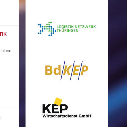
TIK
schland
: