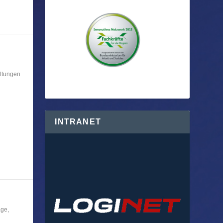
ltungen
R
INTRANET
age
,