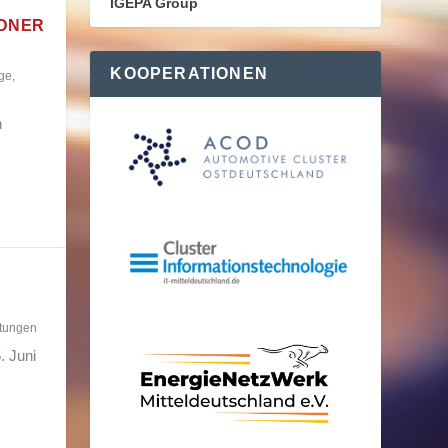
IGEPA Group
SDNER
KOOPERATIONEN
ge
,
n
ltungen
. Juni