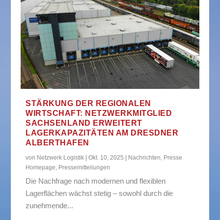
STÄRKUNG DER REGIONALEN
WIRTSCHAFT: NETZWERKMITGLIED
SACHSENLAND ERWEITERT
LAGERKAPAZITÄTEN AM DRESDNER
ALBERTHAFEN
von
Netzwerk Logistik
|
Okt. 10, 2025
|
Nachrichten
,
Presse
Homepage
,
Pressemitteilungen
Die Nachfrage nach modernen und flexiblen
Lagerflächen wächst stetig – sowohl durch die
zunehmende...