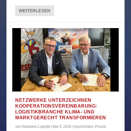
WEITERLESEN
NETZWERKE UNTERZEICHNEN
KOOPERATIONSVEREINBARUNG:
LOGISTIKBRANCHE KLIMA- UND
MARKTGERECHT TRANSFORMIEREN
von
Netzwerk Logistik
|
Mai 6, 2024
|
Nachrichten
,
Presse