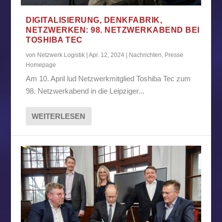
DIGITALISIERUNG, DENKFABRIK,
NETZWERKEN: 98. NETZWERKABEND BEI
TOSHIBA TEC
von
Netzwerk Logistik
|
Apr. 12, 2024
|
Nachrichten
,
Presse
Homepage
Am 10. April lud Netzwerkmitglied Toshiba Tec zum
98. Netzwerkabend in die Leipziger...
WEITERLESEN