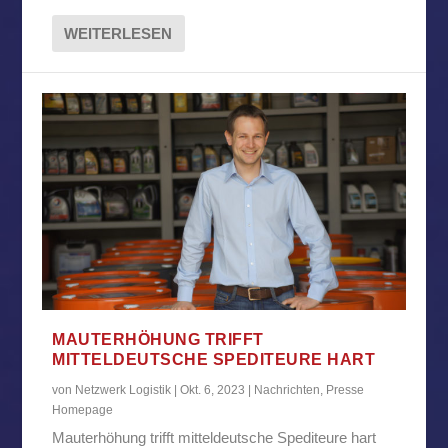
WEITERLESEN
MAUTERHÖHUNG TRIFFT
MITTELDEUTSCHE SPEDITEURE HART
von
Netzwerk Logistik
|
Okt. 6, 2023
|
Nachrichten
,
Presse
Homepage
Mauterhöhung trifft mitteldeutsche Spediteure hart