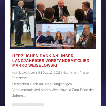
HERZLICHEN DANK AN UNSER
LANGJÄHRIGES VORSTANDSMITGLIED
MARKO WEISELOWSKI
von
Netzwerk Logistik
|
Dez. 15, 2023
|
Nachrichten
,
Presse
Homepage
Herzlichen Dank an unser langjähriges
Vorstandsmitglied Marko Weiselowski Zum Ende des
Jahres...