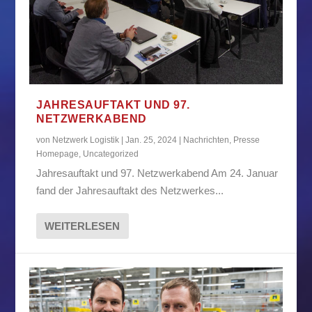
JAHRESAUFTAKT UND 97.
NETZWERKABEND
von
Netzwerk Logistik
|
Jan. 25, 2024
|
Nachrichten
,
Presse
Homepage
,
Uncategorized
Jahresauftakt und 97. Netzwerkabend Am 24. Januar
fand der Jahresauftakt des Netzwerkes...
WEITERLESEN