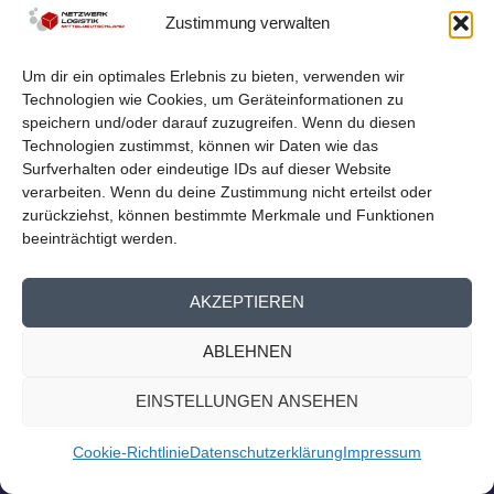
Zustimmung verwalten
von
Netzwerk Logistik
|
Aug. 23, 2023
|
Nachrichten
,
Presse
Homepage
Um dir ein optimales Erlebnis zu bieten, verwenden wir
Logistiknetzwerk beim Mitteldeutschen Exporttag Am
Technologien wie Cookies, um Geräteinformationen zu
13. September findet der 14. Mitteldeutsche...
speichern und/oder darauf zuzugreifen. Wenn du diesen
Technologien zustimmst, können wir Daten wie das
WEITERLESEN
Surfverhalten oder eindeutige IDs auf dieser Website
verarbeiten. Wenn du deine Zustimmung nicht erteilst oder
zurückziehst, können bestimmte Merkmale und Funktionen
beeinträchtigt werden.
AKZEPTIEREN
ABLEHNEN
EINSTELLUNGEN ANSEHEN
Cookie-Richtlinie
Datenschutzerklärung
Impressum