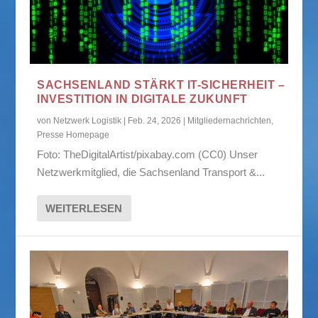
SACHSENLAND STÄRKT IT-SICHERHEIT –
INVESTITION IN DIGITALE ZUKUNFT
von
Netzwerk Logistik
|
Feb. 24, 2026
|
Mitgliedernachrichten
,
Presse Homepage
Foto: TheDigitalArtist/pixabay.com (CC0) Unser
Netzwerkmitglied, die Sachsenland Transport &...
WEITERLESEN