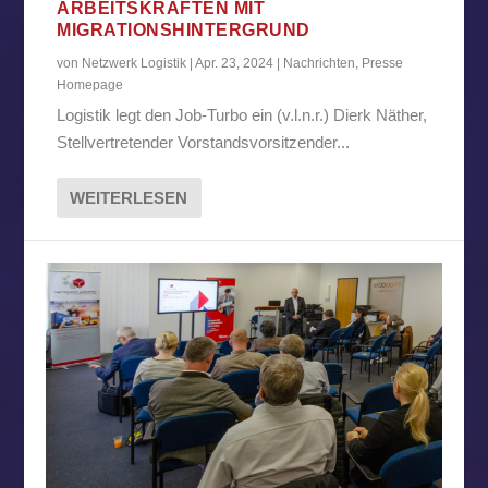
ARBEITSKRÄFTEN MIT
MIGRATIONSHINTERGRUND
von
Netzwerk Logistik
|
Apr. 23, 2024
|
Nachrichten
,
Presse
Homepage
Logistik legt den Job-Turbo ein (v.l.n.r.) Dierk Näther,
Stellvertretender Vorstandsvorsitzender...
WEITERLESEN