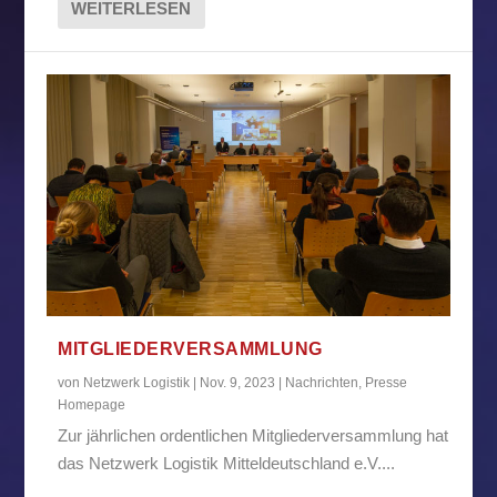
WEITERLESEN
MITGLIEDERVERSAMMLUNG
von
Netzwerk Logistik
|
Nov. 9, 2023
|
Nachrichten
,
Presse
Homepage
Zur jährlichen ordentlichen Mitgliederversammlung hat
das Netzwerk Logistik Mitteldeutschland e.V....