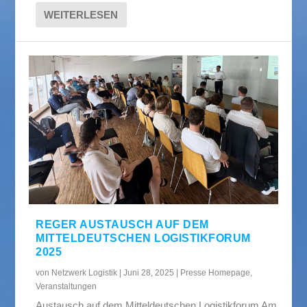
WEITERLESEN
REGER AUSTAUSCH AUF DEM
MITTELDEUTSCHEN LOGISTIKFORUM
2025
von
Netzwerk Logistik
|
Juni 28, 2025
|
Presse Homepage
,
Veranstaltungen
Austausch auf dem Mitteldeutschen Logistikforum Am