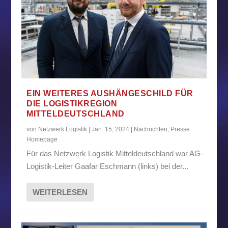
EIN WEITERES AUSHÄNGESCHILD FÜR
DIE LOGISTIKREGION
MITTELDEUTSCHLAND
von
Netzwerk Logistik
|
Jan. 15, 2024
|
Nachrichten
,
Presse
Homepage
Für das Netzwerk Logistik Mitteldeutschland war AG-
Logistik-Leiter Gaafar Eschmann (links) bei der...
WEITERLESEN