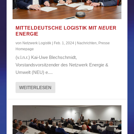
MITTELDEUTSCHE LOGISTIK MIT
NEU
ER
ENERGIE
von
Netzwerk Logistik
|
Feb. 1, 2024
|
Nachrichten
,
Presse
Homepage
(v.l.n.r.) Kai-Uwe Blechschmidt,
Vorstandsvorsitzender des Netzwerk Energie &
Umwelt (NEU) e....
WEITERLESEN