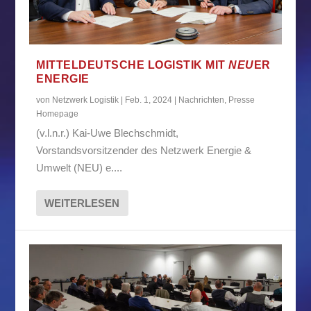
MITTELDEUTSCHE LOGISTIK MIT
NEU
ER
ENERGIE
von
Netzwerk Logistik
|
Feb. 1, 2024
|
Nachrichten
,
Presse
Homepage
(v.l.n.r.) Kai-Uwe Blechschmidt,
Vorstandsvorsitzender des Netzwerk Energie &
Umwelt (NEU) e....
WEITERLESEN