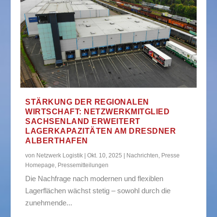
STÄRKUNG DER REGIONALEN
WIRTSCHAFT: NETZWERKMITGLIED
SACHSENLAND ERWEITERT
LAGERKAPAZITÄTEN AM DRESDNER
ALBERTHAFEN
von
Netzwerk Logistik
|
Okt. 10, 2025
|
Nachrichten
,
Presse
Homepage
,
Pressemitteilungen
Die Nachfrage nach modernen und flexiblen
Lagerflächen wächst stetig – sowohl durch die
zunehmende...