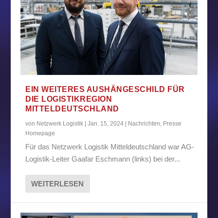
EIN WEITERES AUSHÄNGESCHILD FÜR
DIE LOGISTIKREGION
MITTELDEUTSCHLAND
von
Netzwerk Logistik
|
Jan. 15, 2024
|
Nachrichten
,
Presse
Homepage
Für das Netzwerk Logistik Mitteldeutschland war AG-
Logistik-Leiter Gaafar Eschmann (links) bei der...
WEITERLESEN