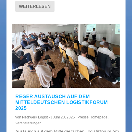
WEITERLESEN
REGER AUSTAUSCH AUF DEM
MITTELDEUTSCHEN LOGISTIKFORUM
2025
von
Netzwerk Logistik
|
Juni 28, 2025
|
Presse Homepage
,
Veranstaltungen
Austausch auf dem Mitteldeutschen Logistikforum Am