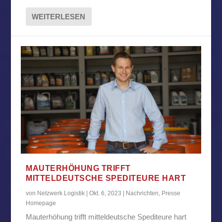
WEITERLESEN
MAUTERHÖHUNG TRIFFT
MITTELDEUTSCHE SPEDITEURE HART
von
Netzwerk Logistik
|
Okt. 6, 2023
|
Nachrichten
,
Presse
Homepage
Mauterhöhung trifft mitteldeutsche Spediteure hart