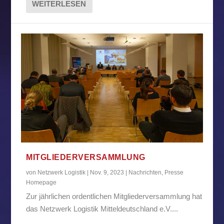
WEITERLESEN
MITGLIEDERVERSAMMLUNG
von
Netzwerk Logistik
|
Nov. 9, 2023
|
Nachrichten
,
Presse
Homepage
Zur jährlichen ordentlichen Mitgliederversammlung hat
das Netzwerk Logistik Mitteldeutschland e.V....