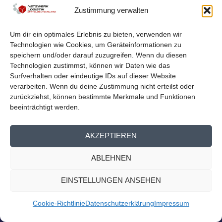
Zustimmung verwalten
von
Netzwerk Logistik
|
Aug. 23, 2023
|
Nachrichten
,
Presse
Homepage
Um dir ein optimales Erlebnis zu bieten, verwenden wir
Logistiknetzwerk beim Mitteldeutschen Exporttag Am
Technologien wie Cookies, um Geräteinformationen zu
13. September findet der 14. Mitteldeutsche...
speichern und/oder darauf zuzugreifen. Wenn du diesen
Technologien zustimmst, können wir Daten wie das
WEITERLESEN
Surfverhalten oder eindeutige IDs auf dieser Website
verarbeiten. Wenn du deine Zustimmung nicht erteilst oder
zurückziehst, können bestimmte Merkmale und Funktionen
beeinträchtigt werden.
AKZEPTIEREN
ABLEHNEN
EINSTELLUNGEN ANSEHEN
Cookie-Richtlinie
Datenschutzerklärung
Impressum