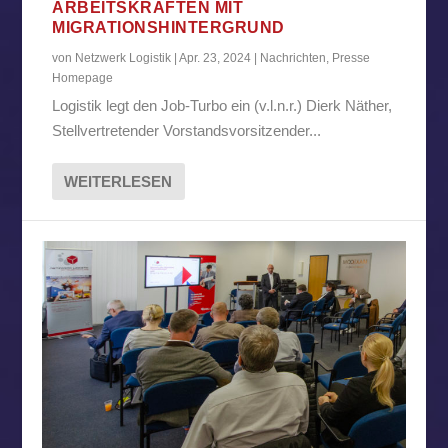
ARBEITSKRÄFTEN MIT
MIGRATIONSHINTERGRUND
von
Netzwerk Logistik
|
Apr. 23, 2024
|
Nachrichten
,
Presse
Homepage
Logistik legt den Job-Turbo ein (v.l.n.r.) Dierk Näther,
Stellvertretender Vorstandsvorsitzender...
WEITERLESEN