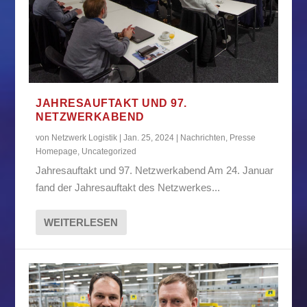
JAHRESAUFTAKT UND 97.
NETZWERKABEND
von
Netzwerk Logistik
|
Jan. 25, 2024
|
Nachrichten
,
Presse
Homepage
,
Uncategorized
Jahresauftakt und 97. Netzwerkabend Am 24. Januar
fand der Jahresauftakt des Netzwerkes...
WEITERLESEN