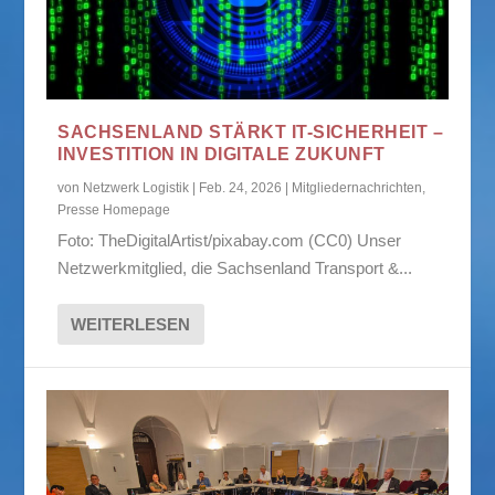
SACHSENLAND STÄRKT IT-SICHERHEIT –
INVESTITION IN DIGITALE ZUKUNFT
von
Netzwerk Logistik
|
Feb. 24, 2026
|
Mitgliedernachrichten
,
Presse Homepage
Foto: TheDigitalArtist/pixabay.com (CC0) Unser
Netzwerkmitglied, die Sachsenland Transport &...
WEITERLESEN