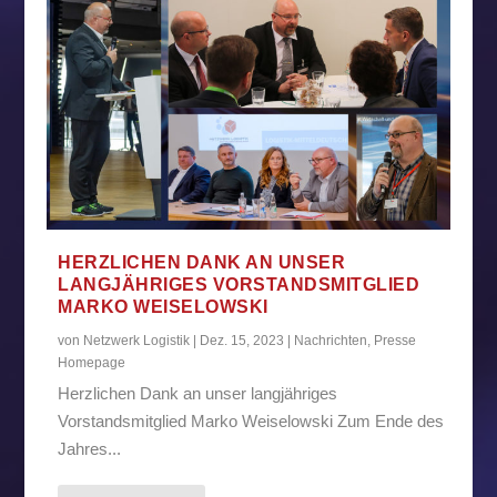
HERZLICHEN DANK AN UNSER
LANGJÄHRIGES VORSTANDSMITGLIED
MARKO WEISELOWSKI
von
Netzwerk Logistik
|
Dez. 15, 2023
|
Nachrichten
,
Presse
Homepage
Herzlichen Dank an unser langjähriges
Vorstandsmitglied Marko Weiselowski Zum Ende des
Jahres...