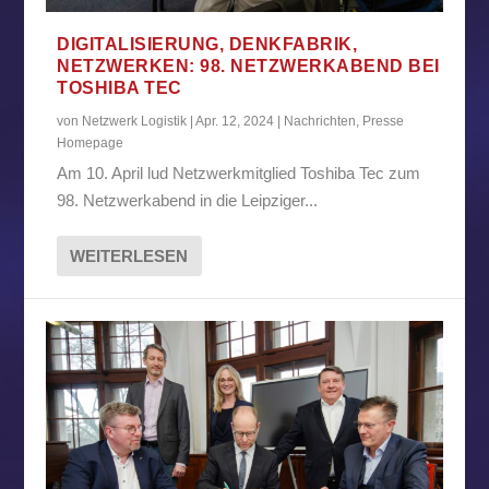
DIGITALISIERUNG, DENKFABRIK,
NETZWERKEN: 98. NETZWERKABEND BEI
TOSHIBA TEC
von
Netzwerk Logistik
|
Apr. 12, 2024
|
Nachrichten
,
Presse
Homepage
Am 10. April lud Netzwerkmitglied Toshiba Tec zum
98. Netzwerkabend in die Leipziger...
WEITERLESEN