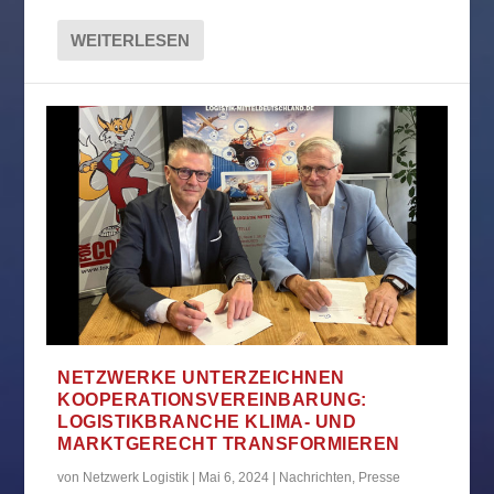
WEITERLESEN
NETZWERKE UNTERZEICHNEN
KOOPERATIONSVEREINBARUNG:
LOGISTIKBRANCHE KLIMA- UND
MARKTGERECHT TRANSFORMIEREN
von
Netzwerk Logistik
|
Mai 6, 2024
|
Nachrichten
,
Presse