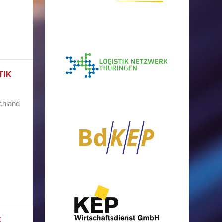
TIK
schland
: