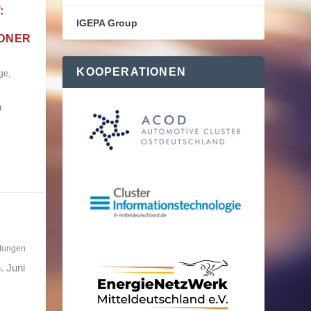
:
IGEPA Group
SDNER
KOOPERATIONEN
ge
,
n
ltungen
. Juni