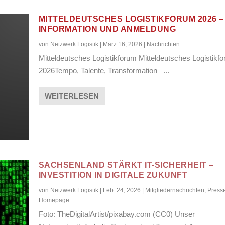
MITTELDEUTSCHES LOGISTIKFORUM 2026 –
INFORMATION UND ANMELDUNG
von
Netzwerk Logistik
|
März 16, 2026
|
Nachrichten
Mitteldeutsches Logistikforum Mitteldeutsches Logistikf
2026Tempo, Talente, Transformation –...
WEITERLESEN
SACHSENLAND STÄRKT IT-SICHERHEIT –
INVESTITION IN DIGITALE ZUKUNFT
von
Netzwerk Logistik
|
Feb. 24, 2026
|
Mitgliedernachrichten
,
Press
Homepage
Foto: TheDigitalArtist/pixabay.com (CC0) Unser