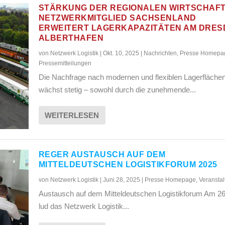
STÄRKUNG DER REGIONALEN WIRTSCHAFT
NETZWERKMITGLIED SACHSENLAND
ERWEITERT LAGERKAPAZITÄTEN AM DRE
ALBERTHAFEN
von
Netzwerk Logistik
|
Okt. 10, 2025
|
Nachrichten
,
Presse Homepa
Pressemitteilungen
Die Nachfrage nach modernen und flexiblen Lagerfläche
wächst stetig – sowohl durch die zunehmende...
WEITERLESEN
REGER AUSTAUSCH AUF DEM
MITTELDEUTSCHEN LOGISTIKFORUM 2025
von
Netzwerk Logistik
|
Juni 28, 2025
|
Presse Homepage
,
Veransta
Austausch auf dem Mitteldeutschen Logistikforum Am 26
lud das Netzwerk Logistik...