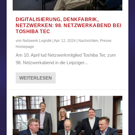
DIGITALISIERUNG, DENKFABRIK,
NETZWERKEN: 98. NETZWERKABEND BEI
TOSHIBA TEC
von
Netzwerk Logistik
|
Apr. 12, 2024
|
Nachrichten
,
Presse
Homepage
Am 10. April lud Netzwerkmitglied Toshiba Tec zum
98. Netzwerkabend in die Leipziger...
WEITERLESEN