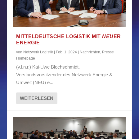
MITTELDEUTSCHE LOGISTIK MIT
NEU
ER
ENERGIE
von
Netzwerk Logistik
|
Feb. 1, 2024
|
Nachrichten
,
Presse
Homepage
(v.l.n.r.) Kai-Uwe Blechschmidt,
Vorstandsvorsitzender des Netzwerk Energie &
Umwelt (NEU) e....
WEITERLESEN