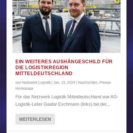
EIN WEITERES AUSHÄNGESCHILD FÜR
DIE LOGISTIKREGION
MITTELDEUTSCHLAND
von
Netzwerk Logistik
|
Jan. 15, 2024
|
Nachrichten
,
Presse
Homepage
Für das Netzwerk Logistik Mitteldeutschland war AG-
Logistik-Leiter Gaafar Eschmann (links) bei der...
WEITERLESEN