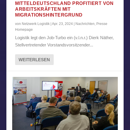
MITTELDEUTSCHLAND PROFITIERT VON
ARBEITSKRÄFTEN MIT
MIGRATIONSHINTERGRUND
von
Netzwerk Logistik
|
Apr. 23, 2024
|
Nachrichten
,
Presse
Homepage
Logistik legt den Job-Turbo ein (v.l.n.r.) Dierk Näther,
Stellvertretender Vorstandsvorsitzender...
WEITERLESEN