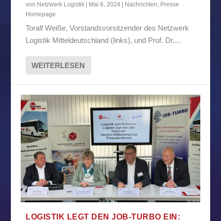
von
Netzwerk Logistik
|
Mai 6, 2024
|
Nachrichten
,
Presse
Homepage
Toralf Weiße, Vorstandsvorsitzender des Netzwerk
Logistik Mitteldeutschland (links), und Prof. Dr....
WEITERLESEN
LOGISTIK LEGT DEN JOB-TURBO EIN: