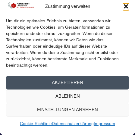
LOGISTIKNETZWERK BEIM
Zustimmung verwalten
MITTELDEUTSCHEN EXPORTTAG
von
Netzwerk Logistik
|
Aug. 23, 2023
|
Nachrichten
,
Presse
Um dir ein optimales Erlebnis zu bieten, verwenden wir
Homepage
Technologien wie Cookies, um Geräteinformationen zu
Logistiknetzwerk beim Mitteldeutschen Exporttag Am
speichern und/oder darauf zuzugreifen. Wenn du diesen
13. September findet der 14. Mitteldeutsche...
Technologien zustimmst, können wir Daten wie das
Surfverhalten oder eindeutige IDs auf dieser Website
verarbeiten. Wenn du deine Zustimmung nicht erteilst oder
WEITERLESEN
zurückziehst, können bestimmte Merkmale und Funktionen
beeinträchtigt werden.
AKZEPTIEREN
ABLEHNEN
EINSTELLUNGEN ANSEHEN
Cookie-Richtlinie
Datenschutzerklärung
Impressum