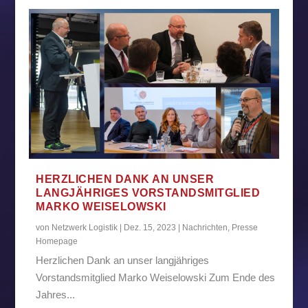
HERZLICHEN DANK AN UNSER
LANGJÄHRIGES VORSTANDSMITGLIED
MARKO WEISELOWSKI
von
Netzwerk Logistik
|
Dez. 15, 2023
|
Nachrichten
,
Presse
Homepage
Herzlichen Dank an unser langjähriges
Vorstandsmitglied Marko Weiselowski Zum Ende des
Jahres...