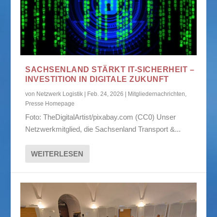
SACHSENLAND STÄRKT IT-SICHERHEIT –
INVESTITION IN DIGITALE ZUKUNFT
von
Netzwerk Logistik
|
Feb. 24, 2026
|
Mitgliedernachrichten
,
Presse Homepage
Foto: TheDigitalArtist/pixabay.com (CC0) Unser
Netzwerkmitglied, die Sachsenland Transport &...
WEITERLESEN