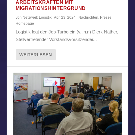
ARBEITSKRÄFTEN MIT
MIGRATIONSHINTERGRUND
von
Netzwerk Logistik
|
Apr. 23, 2024
|
Nachrichten
,
Presse
Homepage
Logistik legt den Job-Turbo ein (v.l.n.r.) Dierk Näther,
Stellvertretender Vorstandsvorsitzender...
WEITERLESEN