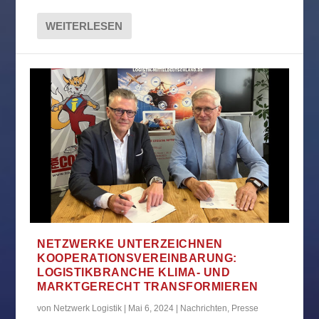
WEITERLESEN
NETZWERKE UNTERZEICHNEN
KOOPERATIONSVEREINBARUNG:
LOGISTIKBRANCHE KLIMA- UND
MARKTGERECHT TRANSFORMIEREN
von
Netzwerk Logistik
|
Mai 6, 2024
|
Nachrichten
,
Presse