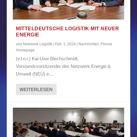
MITTELDEUTSCHE LOGISTIK MIT
NEU
ER
ENERGIE
von
Netzwerk Logistik
|
Feb. 1, 2024
|
Nachrichten
,
Presse
Homepage
(v.l.n.r.) Kai-Uwe Blechschmidt,
Vorstandsvorsitzender des Netzwerk Energie &
Umwelt (NEU) e....
WEITERLESEN