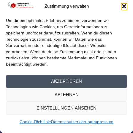
Zustimmung verwalten
von
Netzwerk Logistik
|
Aug. 23, 2023
|
Nachrichten
,
Presse
Homepage
Um dir ein optimales Erlebnis zu bieten, verwenden wir
Logistiknetzwerk beim Mitteldeutschen Exporttag Am
Technologien wie Cookies, um Geräteinformationen zu
13. September findet der 14. Mitteldeutsche...
speichern und/oder darauf zuzugreifen. Wenn du diesen
Technologien zustimmst, können wir Daten wie das
WEITERLESEN
Surfverhalten oder eindeutige IDs auf dieser Website
verarbeiten. Wenn du deine Zustimmung nicht erteilst oder
zurückziehst, können bestimmte Merkmale und Funktionen
beeinträchtigt werden.
AKZEPTIEREN
ABLEHNEN
EINSTELLUNGEN ANSEHEN
Cookie-Richtlinie
Datenschutzerklärung
Impressum