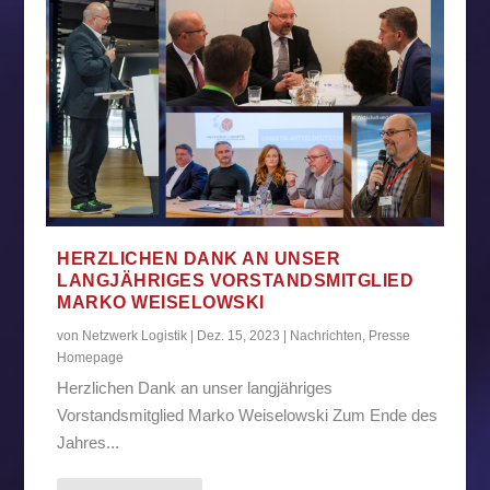
HERZLICHEN DANK AN UNSER
LANGJÄHRIGES VORSTANDSMITGLIED
MARKO WEISELOWSKI
von
Netzwerk Logistik
|
Dez. 15, 2023
|
Nachrichten
,
Presse
Homepage
Herzlichen Dank an unser langjähriges
Vorstandsmitglied Marko Weiselowski Zum Ende des
Jahres...