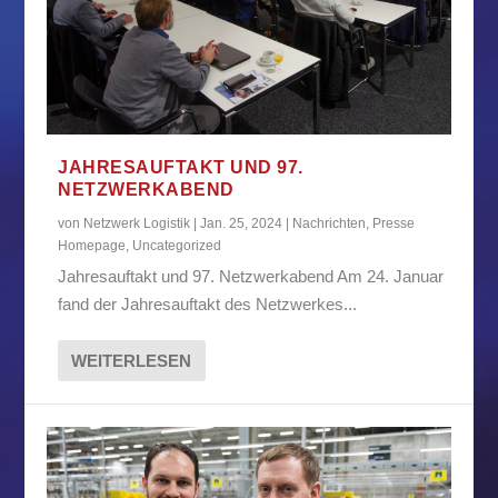
JAHRESAUFTAKT UND 97.
NETZWERKABEND
von
Netzwerk Logistik
|
Jan. 25, 2024
|
Nachrichten
,
Presse
Homepage
,
Uncategorized
Jahresauftakt und 97. Netzwerkabend Am 24. Januar
fand der Jahresauftakt des Netzwerkes...
WEITERLESEN