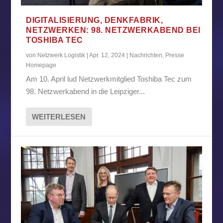
DIGITALISIERUNG, DENKFABRIK,
NETZWERKEN: 98. NETZWERKABEND BEI
TOSHIBA TEC
von
Netzwerk Logistik
|
Apr. 12, 2024
|
Nachrichten
,
Presse
Homepage
Am 10. April lud Netzwerkmitglied Toshiba Tec zum
98. Netzwerkabend in die Leipziger...
WEITERLESEN