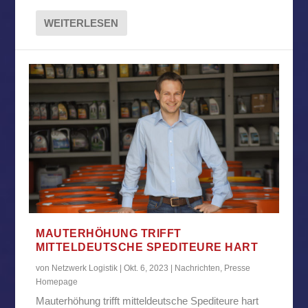
WEITERLESEN
MAUTERHÖHUNG TRIFFT
MITTELDEUTSCHE SPEDITEURE HART
von
Netzwerk Logistik
|
Okt. 6, 2023
|
Nachrichten
,
Presse
Homepage
Mauterhöhung trifft mitteldeutsche Spediteure hart