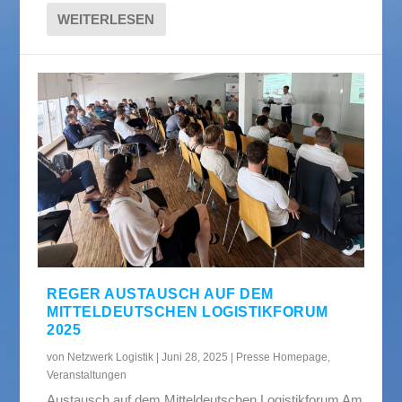
WEITERLESEN
REGER AUSTAUSCH AUF DEM
MITTELDEUTSCHEN LOGISTIKFORUM
2025
von
Netzwerk Logistik
|
Juni 28, 2025
|
Presse Homepage
,
Veranstaltungen
Austausch auf dem Mitteldeutschen Logistikforum Am