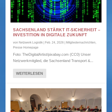
SACHSENLAND STÄRKT IT-SICHERHEIT –
INVESTITION IN DIGITALE ZUKUNFT
von
Netzwerk Logistik
|
Feb. 24, 2026
|
Mitgliedernachrichten
,
Presse Homepage
Foto: TheDigitalArtist/pixabay.com (CC0) Unser
Netzwerkmitglied, die Sachsenland Transport &...
WEITERLESEN