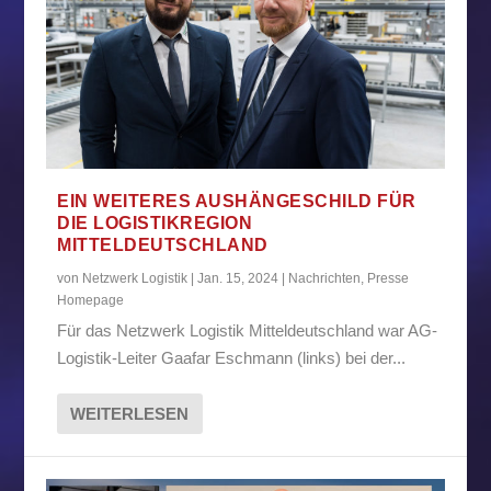
EIN WEITERES AUSHÄNGESCHILD FÜR
DIE LOGISTIKREGION
MITTELDEUTSCHLAND
von
Netzwerk Logistik
|
Jan. 15, 2024
|
Nachrichten
,
Presse
Homepage
Für das Netzwerk Logistik Mitteldeutschland war AG-
Logistik-Leiter Gaafar Eschmann (links) bei der...
WEITERLESEN