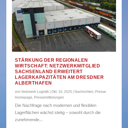
STÄRKUNG DER REGIONALEN
WIRTSCHAFT: NETZWERKMITGLIED
SACHSENLAND ERWEITERT
LAGERKAPAZITÄTEN AM DRESDNER
ALBERTHAFEN
von
Netzwerk Logistik
|
Okt. 10, 2025
|
Nachrichten
,
Presse
Homepage
,
Pressemitteilungen
Die Nachfrage nach modernen und flexiblen
Lagerflächen wächst stetig – sowohl durch die
zunehmende...