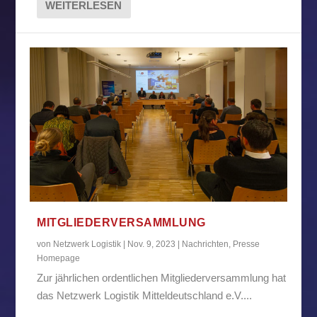
WEITERLESEN
MITGLIEDERVERSAMMLUNG
von
Netzwerk Logistik
|
Nov. 9, 2023
|
Nachrichten
,
Presse
Homepage
Zur jährlichen ordentlichen Mitgliederversammlung hat
das Netzwerk Logistik Mitteldeutschland e.V....