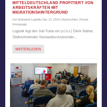
MITTELDEUTSCHLAND PROFITIERT VON
ARBEITSKRÄFTEN MIT
MIGRATIONSHINTERGRUND
von
Netzwerk Logistik
|
Apr. 23, 2024
|
Nachrichten
,
Presse
Homepage
Logistik legt den Job-Turbo ein (v.l.n.r.) Dierk Näther,
Stellvertretender Vorstandsvorsitzender...
WEITERLESEN