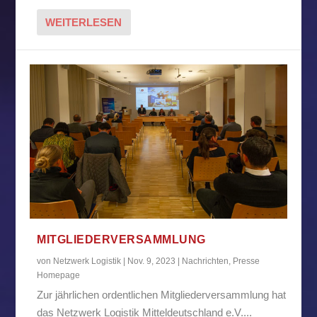
WEITERLESEN
MITGLIEDERVERSAMMLUNG
von
Netzwerk Logistik
|
Nov. 9, 2023
|
Nachrichten
,
Presse
Homepage
Zur jährlichen ordentlichen Mitgliederversammlung hat
das Netzwerk Logistik Mitteldeutschland e.V....