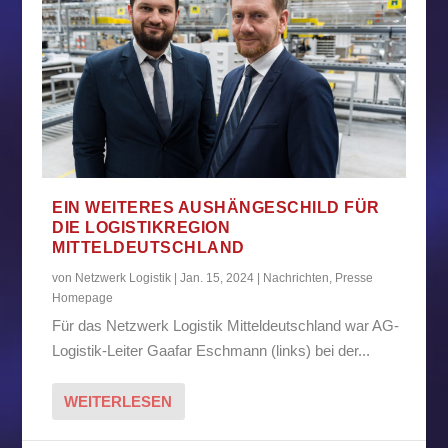
EIN WEITERES AUSHÄNGESCHILD FÜR
DIE LOGISTIKREGION
MITTELDEUTSCHLAND
von
Netzwerk Logistik
|
Jan. 15, 2024
|
Nachrichten
,
Presse
Homepage
Für das Netzwerk Logistik Mitteldeutschland war AG-
Logistik-Leiter Gaafar Eschmann (links) bei der...
WEITERLESEN