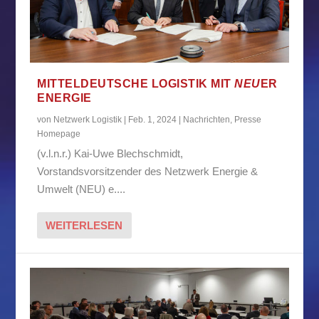
MITTELDEUTSCHE LOGISTIK MIT
NEU
ER
ENERGIE
von
Netzwerk Logistik
|
Feb. 1, 2024
|
Nachrichten
,
Presse
Homepage
(v.l.n.r.) Kai-Uwe Blechschmidt,
Vorstandsvorsitzender des Netzwerk Energie &
Umwelt (NEU) e....
WEITERLESEN