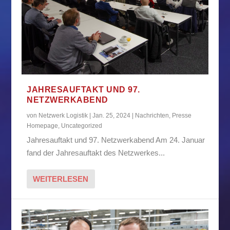
JAHRESAUFTAKT UND 97.
NETZWERKABEND
von
Netzwerk Logistik
|
Jan. 25, 2024
|
Nachrichten
,
Presse
Homepage
,
Uncategorized
Jahresauftakt und 97. Netzwerkabend Am 24. Januar
fand der Jahresauftakt des Netzwerkes...
WEITERLESEN