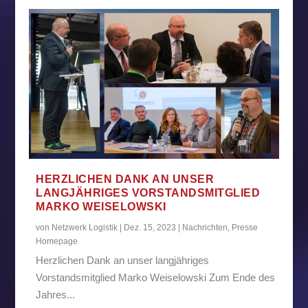
HERZLICHEN DANK AN UNSER
LANGJÄHRIGES VORSTANDSMITGLIED
MARKO WEISELOWSKI
von
Netzwerk Logistik
|
Dez. 15, 2023
|
Nachrichten
,
Presse
Homepage
Herzlichen Dank an unser langjähriges
Vorstandsmitglied Marko Weiselowski Zum Ende des
Jahres...