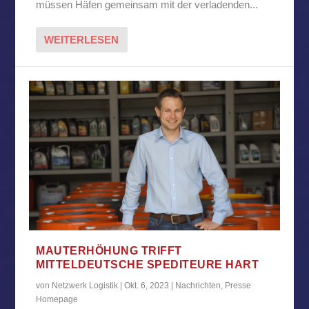
müssen Häfen gemeinsam mit der verladenden...
WEITERLESEN
MAUTERHÖHUNG TRIFFT
MITTELDEUTSCHE SPEDITEURE HART
von
Netzwerk Logistik
|
Okt. 6, 2023
|
Nachrichten
,
Presse
Homepage