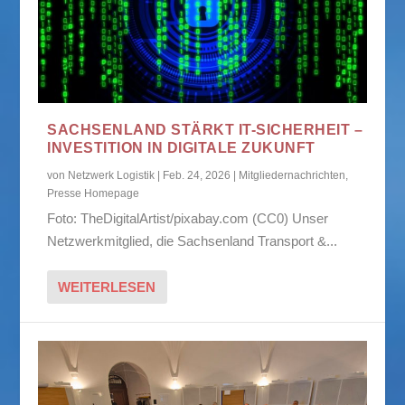
SACHSENLAND STÄRKT IT-SICHERHEIT –
INVESTITION IN DIGITALE ZUKUNFT
von
Netzwerk Logistik
|
Feb. 24, 2026
|
Mitgliedernachrichten
,
Presse Homepage
Foto: TheDigitalArtist/pixabay.com (CC0) Unser
Netzwerkmitglied, die Sachsenland Transport &...
WEITERLESEN