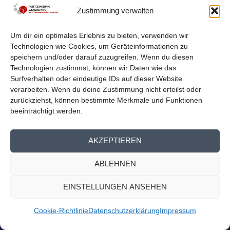
LOGISTIKNETZWERK BEIM
Zustimmung verwalten
MITTELDEUTSCHEN EXPORTTAG
von
Netzwerk Logistik
|
Aug. 23, 2023
|
Nachrichten
,
Presse
Um dir ein optimales Erlebnis zu bieten, verwenden wir
Homepage
Technologien wie Cookies, um Geräteinformationen zu
Logistiknetzwerk beim Mitteldeutschen Exporttag Am
speichern und/oder darauf zuzugreifen. Wenn du diesen
13. September findet der 14. Mitteldeutsche...
Technologien zustimmst, können wir Daten wie das
Surfverhalten oder eindeutige IDs auf dieser Website
verarbeiten. Wenn du deine Zustimmung nicht erteilst oder
WEITERLESEN
zurückziehst, können bestimmte Merkmale und Funktionen
beeinträchtigt werden.
AKZEPTIEREN
ABLEHNEN
EINSTELLUNGEN ANSEHEN
Cookie-Richtlinie
Datenschutzerklärung
Impressum