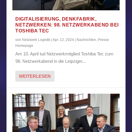
DIGITALISIERUNG, DENKFABRIK,
NETZWERKEN: 98. NETZWERKABEND BEI
TOSHIBA TEC
von
Netzwerk Logistik
|
Apr. 12, 2024
|
Nachrichten
,
Presse
Homepage
Am 10. April lud Netzwerkmitglied Toshiba Tec zum
98. Netzwerkabend in die Leipziger...
WEITERLESEN