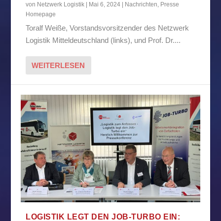
von
Netzwerk Logistik
|
Mai 6, 2024
|
Nachrichten
,
Presse
Homepage
Toralf Weiße, Vorstandsvorsitzender des Netzwerk
Logistik Mitteldeutschland (links), und Prof. Dr....
WEITERLESEN
LOGISTIK LEGT DEN JOB-TURBO EIN: