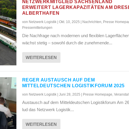
NETZWERKMITGLIED SACHSENLAND
ERWEITERT LAGERKAPAZITÄTEN AM DRE
ALBERTHAFEN
von
Netzwerk Logistik
|
Okt. 10, 2025
|
Nachrichten
,
Presse Homepa
Pressemitteilungen
Die Nachfrage nach modernen und flexiblen Lagerfläche
wächst stetig – sowohl durch die zunehmende...
WEITERLESEN
REGER AUSTAUSCH AUF DEM
MITTELDEUTSCHEN LOGISTIKFORUM 2025
von
Netzwerk Logistik
|
Juni 28, 2025
|
Presse Homepage
,
Veransta
Austausch auf dem Mitteldeutschen Logistikforum Am 26
lud das Netzwerk Logistik...
WEITERLESEN