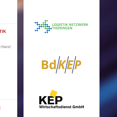
TIK
schland
: