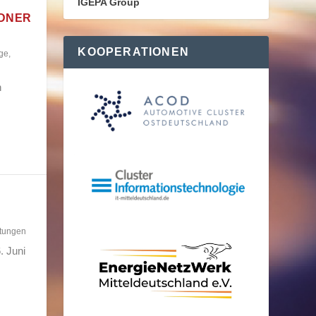
IGEPA Group
SDNER
KOOPERATIONEN
ge
,
n
ltungen
. Juni