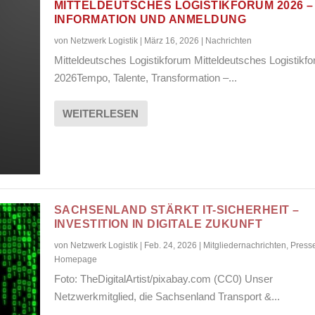
MITTELDEUTSCHES LOGISTIKFORUM 2026 –
INFORMATION UND ANMELDUNG
von
Netzwerk Logistik
|
März 16, 2026
|
Nachrichten
Mitteldeutsches Logistikforum Mitteldeutsches Logistikf
2026Tempo, Talente, Transformation –...
WEITERLESEN
SACHSENLAND STÄRKT IT-SICHERHEIT –
INVESTITION IN DIGITALE ZUKUNFT
von
Netzwerk Logistik
|
Feb. 24, 2026
|
Mitgliedernachrichten
,
Press
Homepage
Foto: TheDigitalArtist/pixabay.com (CC0) Unser
Netzwerkmitglied, die Sachsenland Transport &...