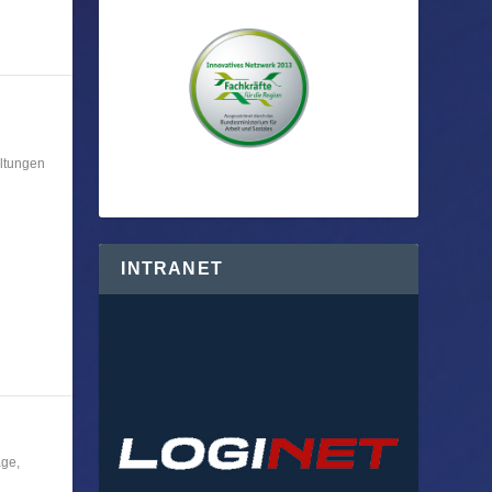
ltungen
R
INTRANET
age
,