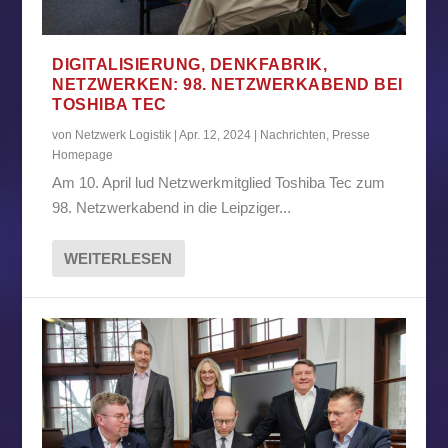
DIGITALISIERUNG, DENKFABRIK,
NETZWERKEN: 98. NETZWERKABEND BEI
TOSHIBA TEC
von
Netzwerk Logistik
|
Apr. 12, 2024
|
Nachrichten
,
Presse
Homepage
Am 10. April lud Netzwerkmitglied Toshiba Tec zum
98. Netzwerkabend in die Leipziger...
WEITERLESEN