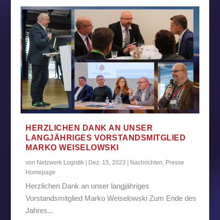
HERZLICHEN DANK AN UNSER
LANGJÄHRIGES VORSTANDSMITGLIED
MARKO WEISELOWSKI
von
Netzwerk Logistik
|
Dez. 15, 2023
|
Nachrichten
,
Presse
Homepage
Herzlichen Dank an unser langjähriges
Vorstandsmitglied Marko Weiselowski Zum Ende des
Jahres...