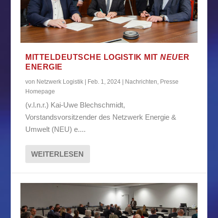
MITTELDEUTSCHE LOGISTIK MIT
NEU
ER
ENERGIE
von
Netzwerk Logistik
|
Feb. 1, 2024
|
Nachrichten
,
Presse
Homepage
(v.l.n.r.) Kai-Uwe Blechschmidt,
Vorstandsvorsitzender des Netzwerk Energie &
Umwelt (NEU) e....
WEITERLESEN