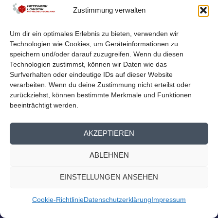
LOGISTIKNETZWERK BEIM
Zustimmung verwalten
MITTELDEUTSCHEN EXPORTTAG
von
Netzwerk Logistik
|
Aug. 23, 2023
|
Nachrichten
,
Presse
Um dir ein optimales Erlebnis zu bieten, verwenden wir
Homepage
Technologien wie Cookies, um Geräteinformationen zu
Logistiknetzwerk beim Mitteldeutschen Exporttag Am
speichern und/oder darauf zuzugreifen. Wenn du diesen
13. September findet der 14. Mitteldeutsche...
Technologien zustimmst, können wir Daten wie das
Surfverhalten oder eindeutige IDs auf dieser Website
verarbeiten. Wenn du deine Zustimmung nicht erteilst oder
WEITERLESEN
zurückziehst, können bestimmte Merkmale und Funktionen
beeinträchtigt werden.
AKZEPTIEREN
ABLEHNEN
EINSTELLUNGEN ANSEHEN
Cookie-Richtlinie
Datenschutzerklärung
Impressum