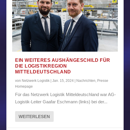
EIN WEITERES AUSHÄNGESCHILD FÜR
DIE LOGISTIKREGION
MITTELDEUTSCHLAND
von
Netzwerk Logistik
|
Jan. 15, 2024
|
Nachrichten
,
Presse
Homepage
Für das Netzwerk Logistik Mitteldeutschland war AG-
Logistik-Leiter Gaafar Eschmann (links) bei der...
WEITERLESEN