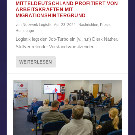
MITTELDEUTSCHLAND PROFITIERT VON
ARBEITSKRÄFTEN MIT
MIGRATIONSHINTERGRUND
von
Netzwerk Logistik
|
Apr. 23, 2024
|
Nachrichten
,
Presse
Homepage
Logistik legt den Job-Turbo ein (v.l.n.r.) Dierk Näther,
Stellvertretender Vorstandsvorsitzender...
WEITERLESEN