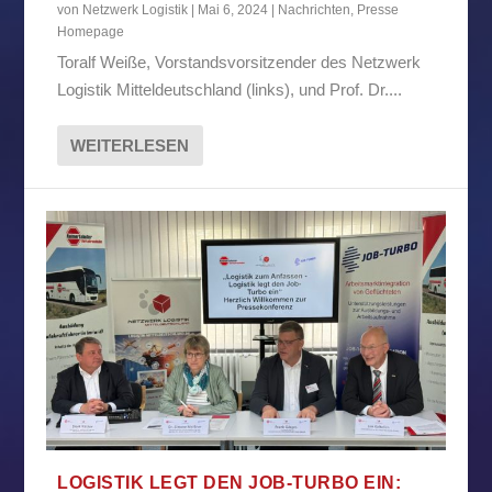
von
Netzwerk Logistik
|
Mai 6, 2024
|
Nachrichten
,
Presse
Homepage
Toralf Weiße, Vorstandsvorsitzender des Netzwerk
Logistik Mitteldeutschland (links), und Prof. Dr....
WEITERLESEN
LOGISTIK LEGT DEN JOB-TURBO EIN: