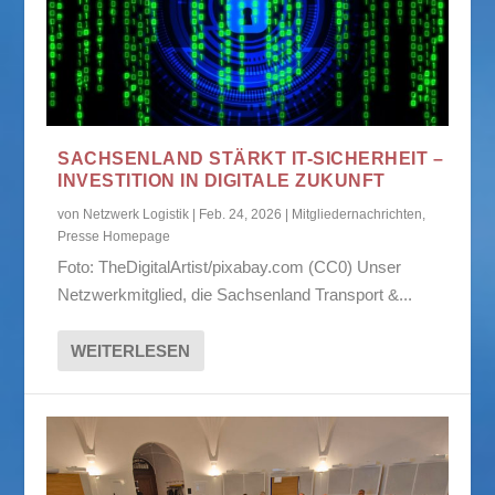
SACHSENLAND STÄRKT IT-SICHERHEIT –
INVESTITION IN DIGITALE ZUKUNFT
von
Netzwerk Logistik
|
Feb. 24, 2026
|
Mitgliedernachrichten
,
Presse Homepage
Foto: TheDigitalArtist/pixabay.com (CC0) Unser
Netzwerkmitglied, die Sachsenland Transport &...
WEITERLESEN