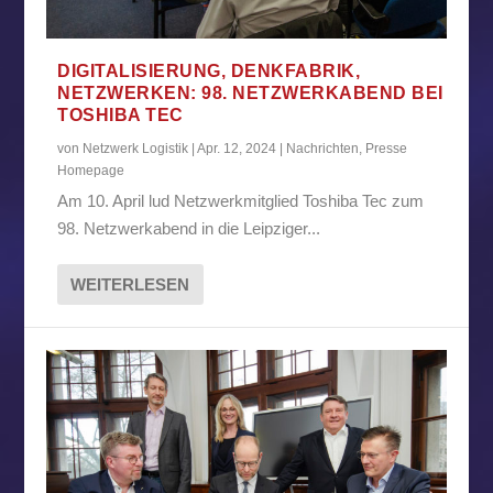
DIGITALISIERUNG, DENKFABRIK,
NETZWERKEN: 98. NETZWERKABEND BEI
TOSHIBA TEC
von
Netzwerk Logistik
|
Apr. 12, 2024
|
Nachrichten
,
Presse
Homepage
Am 10. April lud Netzwerkmitglied Toshiba Tec zum
98. Netzwerkabend in die Leipziger...
WEITERLESEN