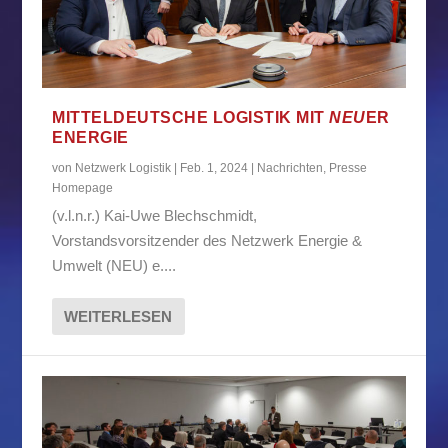
MITTELDEUTSCHE LOGISTIK MIT
NEU
ER
ENERGIE
von
Netzwerk Logistik
|
Feb. 1, 2024
|
Nachrichten
,
Presse
Homepage
(v.l.n.r.) Kai-Uwe Blechschmidt,
Vorstandsvorsitzender des Netzwerk Energie &
Umwelt (NEU) e....
WEITERLESEN