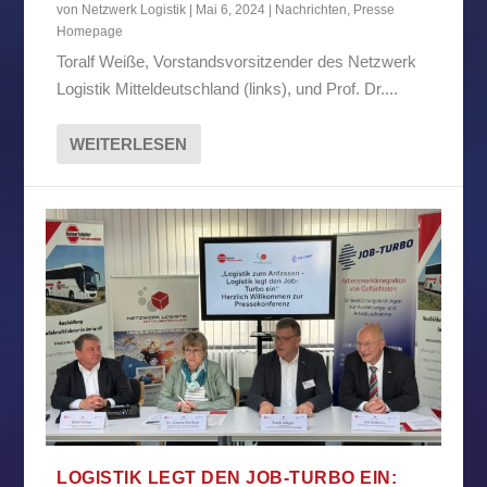
von
Netzwerk Logistik
|
Mai 6, 2024
|
Nachrichten
,
Presse
Homepage
Toralf Weiße, Vorstandsvorsitzender des Netzwerk
Logistik Mitteldeutschland (links), und Prof. Dr....
WEITERLESEN
LOGISTIK LEGT DEN JOB-TURBO EIN: