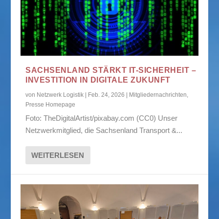
SACHSENLAND STÄRKT IT-SICHERHEIT –
INVESTITION IN DIGITALE ZUKUNFT
von
Netzwerk Logistik
|
Feb. 24, 2026
|
Mitgliedernachrichten
,
Presse Homepage
Foto: TheDigitalArtist/pixabay.com (CC0) Unser
Netzwerkmitglied, die Sachsenland Transport &...
WEITERLESEN