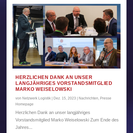
HERZLICHEN DANK AN UNSER
LANGJÄHRIGES VORSTANDSMITGLIED
MARKO WEISELOWSKI
von
Netzwerk Logistik
|
Dez. 15, 2023
|
Nachrichten
,
Presse
Homepage
Herzlichen Dank an unser langjähriges
Vorstandsmitglied Marko Weiselowski Zum Ende des
Jahres...