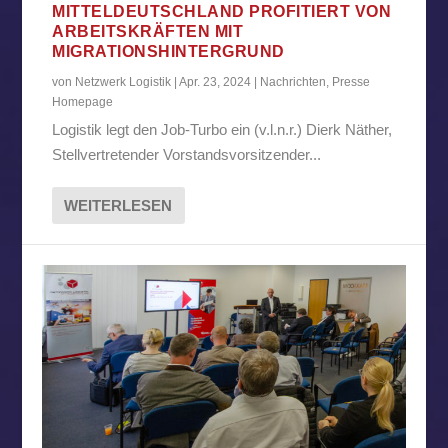
MITTELDEUTSCHLAND PROFITIERT VON
ARBEITSKRÄFTEN MIT
MIGRATIONSHINTERGRUND
von
Netzwerk Logistik
|
Apr. 23, 2024
|
Nachrichten
,
Presse
Homepage
Logistik legt den Job-Turbo ein (v.l.n.r.) Dierk Näther,
Stellvertretender Vorstandsvorsitzender...
WEITERLESEN