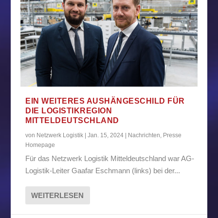
EIN WEITERES AUSHÄNGESCHILD FÜR
DIE LOGISTIKREGION
MITTELDEUTSCHLAND
von
Netzwerk Logistik
|
Jan. 15, 2024
|
Nachrichten
,
Presse
Homepage
Für das Netzwerk Logistik Mitteldeutschland war AG-
Logistik-Leiter Gaafar Eschmann (links) bei der...
WEITERLESEN