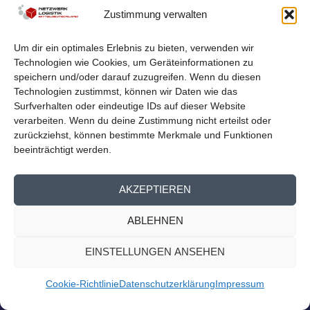
LOGISTIKNETZWERK BEIM
Zustimmung verwalten
MITTELDEUTSCHEN EXPORTTAG
von
Netzwerk Logistik
|
Aug. 23, 2023
|
Nachrichten
,
Presse
Um dir ein optimales Erlebnis zu bieten, verwenden wir
Homepage
Technologien wie Cookies, um Geräteinformationen zu
Logistiknetzwerk beim Mitteldeutschen Exporttag Am
speichern und/oder darauf zuzugreifen. Wenn du diesen
13. September findet der 14. Mitteldeutsche...
Technologien zustimmst, können wir Daten wie das
Surfverhalten oder eindeutige IDs auf dieser Website
verarbeiten. Wenn du deine Zustimmung nicht erteilst oder
WEITERLESEN
zurückziehst, können bestimmte Merkmale und Funktionen
beeinträchtigt werden.
AKZEPTIEREN
ABLEHNEN
EINSTELLUNGEN ANSEHEN
Cookie-Richtlinie
Datenschutzerklärung
Impressum