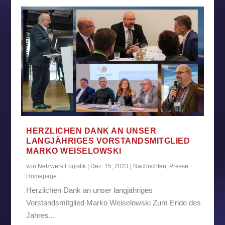
HERZLICHEN DANK AN UNSER
LANGJÄHRIGES VORSTANDSMITGLIED
MARKO WEISELOWSKI
von
Netzwerk Logistik
|
Dez. 15, 2023
|
Nachrichten
,
Presse
Homepage
Herzlichen Dank an unser langjähriges
Vorstandsmitglied Marko Weiselowski Zum Ende des
Jahres...