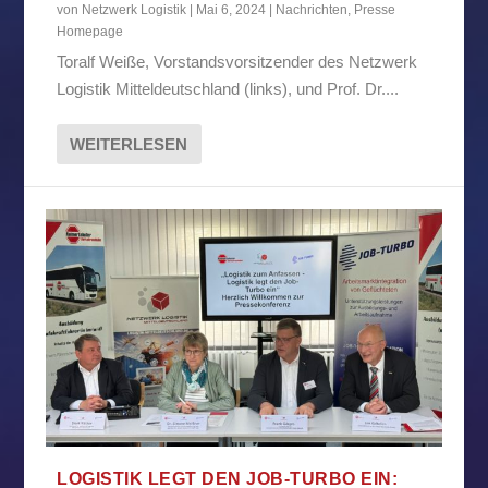
von
Netzwerk Logistik
|
Mai 6, 2024
|
Nachrichten
,
Presse
Homepage
Toralf Weiße, Vorstandsvorsitzender des Netzwerk
Logistik Mitteldeutschland (links), und Prof. Dr....
WEITERLESEN
LOGISTIK LEGT DEN JOB-TURBO EIN: