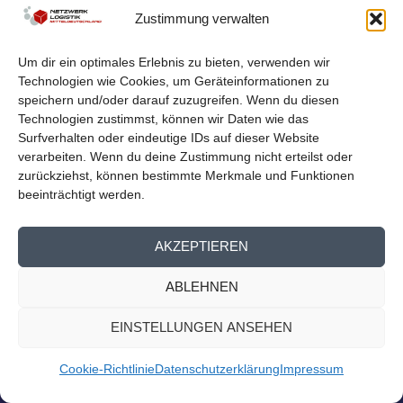
LOGISTIKNETZWERK BEIM
Zustimmung verwalten
MITTELDEUTSCHEN EXPORTTAG
von
Netzwerk Logistik
|
Aug. 23, 2023
|
Nachrichten
,
Presse
Um dir ein optimales Erlebnis zu bieten, verwenden wir
Homepage
Technologien wie Cookies, um Geräteinformationen zu
Logistiknetzwerk beim Mitteldeutschen Exporttag Am
speichern und/oder darauf zuzugreifen. Wenn du diesen
13. September findet der 14. Mitteldeutsche...
Technologien zustimmst, können wir Daten wie das
Surfverhalten oder eindeutige IDs auf dieser Website
verarbeiten. Wenn du deine Zustimmung nicht erteilst oder
WEITERLESEN
zurückziehst, können bestimmte Merkmale und Funktionen
beeinträchtigt werden.
AKZEPTIEREN
ABLEHNEN
EINSTELLUNGEN ANSEHEN
Cookie-Richtlinie
Datenschutzerklärung
Impressum