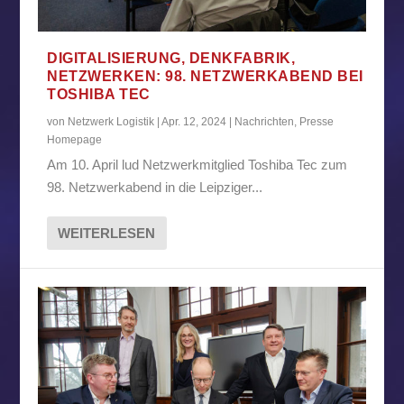
DIGITALISIERUNG, DENKFABRIK,
NETZWERKEN: 98. NETZWERKABEND BEI
TOSHIBA TEC
von
Netzwerk Logistik
|
Apr. 12, 2024
|
Nachrichten
,
Presse
Homepage
Am 10. April lud Netzwerkmitglied Toshiba Tec zum
98. Netzwerkabend in die Leipziger...
WEITERLESEN