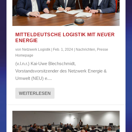
MITTELDEUTSCHE LOGISTIK MIT
NEU
ER
ENERGIE
von
Netzwerk Logistik
|
Feb. 1, 2024
|
Nachrichten
,
Presse
Homepage
(v.l.n.r.) Kai-Uwe Blechschmidt,
Vorstandsvorsitzender des Netzwerk Energie &
Umwelt (NEU) e....
WEITERLESEN