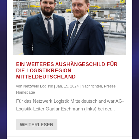
EIN WEITERES AUSHÄNGESCHILD FÜR
DIE LOGISTIKREGION
MITTELDEUTSCHLAND
von
Netzwerk Logistik
|
Jan. 15, 2024
|
Nachrichten
,
Presse
Homepage
Für das Netzwerk Logistik Mitteldeutschland war AG-
Logistik-Leiter Gaafar Eschmann (links) bei der...
WEITERLESEN