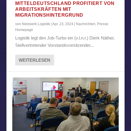
MITTELDEUTSCHLAND PROFITIERT VON
ARBEITSKRÄFTEN MIT
MIGRATIONSHINTERGRUND
von
Netzwerk Logistik
|
Apr. 23, 2024
|
Nachrichten
,
Presse
Homepage
Logistik legt den Job-Turbo ein (v.l.n.r.) Dierk Näther,
Stellvertretender Vorstandsvorsitzender...
WEITERLESEN