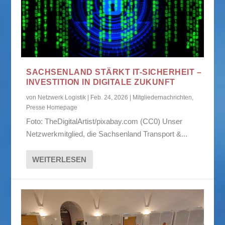
SACHSENLAND STÄRKT IT-SICHERHEIT –
INVESTITION IN DIGITALE ZUKUNFT
von
Netzwerk Logistik
|
Feb. 24, 2026
|
Mitgliedernachrichten
,
Presse Homepage
Foto: TheDigitalArtist/pixabay.com (CC0) Unser
Netzwerkmitglied, die Sachsenland Transport &...
WEITERLESEN