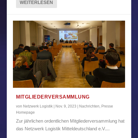
WEITERLESEN
MITGLIEDERVERSAMMLUNG
von
Netzwerk Logistik
|
Nov. 9, 2023
|
Nachrichten
,
Presse
Homepage
Zur jährlichen ordentlichen Mitgliederversammlung hat
das Netzwerk Logistik Mitteldeutschland e.V....