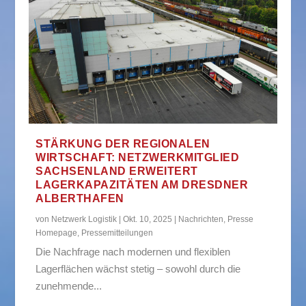
STÄRKUNG DER REGIONALEN
WIRTSCHAFT: NETZWERKMITGLIED
SACHSENLAND ERWEITERT
LAGERKAPAZITÄTEN AM DRESDNER
ALBERTHAFEN
von
Netzwerk Logistik
|
Okt. 10, 2025
|
Nachrichten
,
Presse
Homepage
,
Pressemitteilungen
Die Nachfrage nach modernen und flexiblen
Lagerflächen wächst stetig – sowohl durch die
zunehmende...