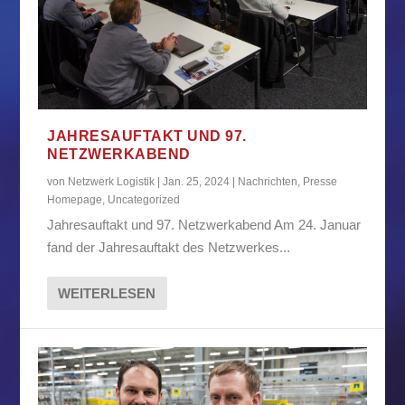
JAHRESAUFTAKT UND 97.
NETZWERKABEND
von
Netzwerk Logistik
|
Jan. 25, 2024
|
Nachrichten
,
Presse
Homepage
,
Uncategorized
Jahresauftakt und 97. Netzwerkabend Am 24. Januar
fand der Jahresauftakt des Netzwerkes...
WEITERLESEN