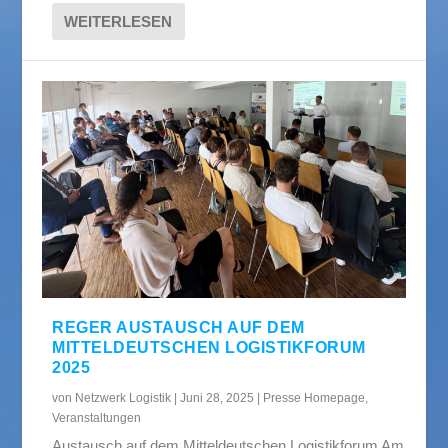
WEITERLESEN
REGER AUSTAUSCH AUF DEM
MITTELDEUTSCHEN LOGISTIKFORUM
2025
von
Netzwerk Logistik
|
Juni 28, 2025
|
Presse Homepage
,
Veranstaltungen
Austausch auf dem Mitteldeutschen Logistikforum Am