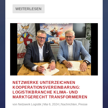
WEITERLESEN
NETZWERKE UNTERZEICHNEN
KOOPERATIONSVEREINBARUNG:
LOGISTIKBRANCHE KLIMA- UND
MARKTGERECHT TRANSFORMIEREN
von
Netzwerk Logistik
|
Mai 6, 2024
|
Nachrichten
,
Presse