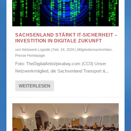
SACHSENLAND STÄRKT IT-SICHERHEIT –
INVESTITION IN DIGITALE ZUKUNFT
von
Netzwerk Logistik
|
Feb. 24, 2026
|
Mitgliedernachrichten
,
Presse Homepage
Foto: TheDigitalArtist/pixabay.com (CC0) Unser
Netzwerkmitglied, die Sachsenland Transport &...
WEITERLESEN