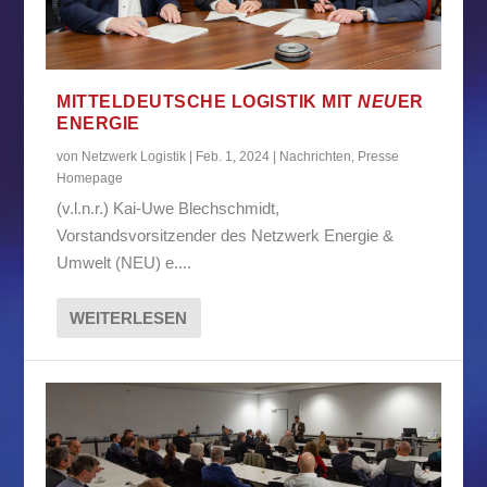
MITTELDEUTSCHE LOGISTIK MIT
NEU
ER
ENERGIE
von
Netzwerk Logistik
|
Feb. 1, 2024
|
Nachrichten
,
Presse
Homepage
(v.l.n.r.) Kai-Uwe Blechschmidt,
Vorstandsvorsitzender des Netzwerk Energie &
Umwelt (NEU) e....
WEITERLESEN