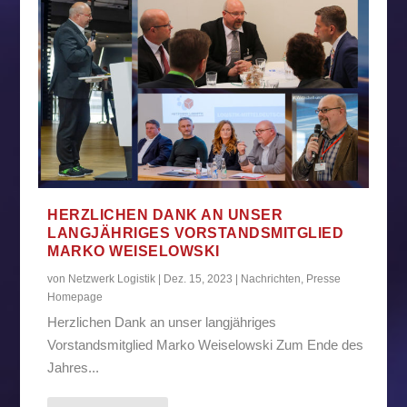
HERZLICHEN DANK AN UNSER
LANGJÄHRIGES VORSTANDSMITGLIED
MARKO WEISELOWSKI
von
Netzwerk Logistik
|
Dez. 15, 2023
|
Nachrichten
,
Presse
Homepage
Herzlichen Dank an unser langjähriges
Vorstandsmitglied Marko Weiselowski Zum Ende des
Jahres...