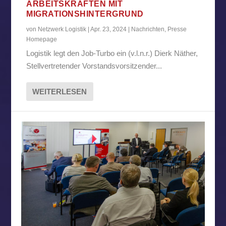
ARBEITSKRÄFTEN MIT
MIGRATIONSHINTERGRUND
von
Netzwerk Logistik
|
Apr. 23, 2024
|
Nachrichten
,
Presse
Homepage
Logistik legt den Job-Turbo ein (v.l.n.r.) Dierk Näther,
Stellvertretender Vorstandsvorsitzender...
WEITERLESEN