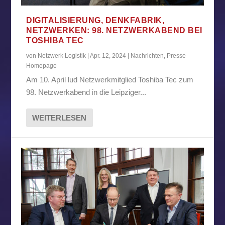
DIGITALISIERUNG, DENKFABRIK,
NETZWERKEN: 98. NETZWERKABEND BEI
TOSHIBA TEC
von
Netzwerk Logistik
|
Apr. 12, 2024
|
Nachrichten
,
Presse
Homepage
Am 10. April lud Netzwerkmitglied Toshiba Tec zum
98. Netzwerkabend in die Leipziger...
WEITERLESEN