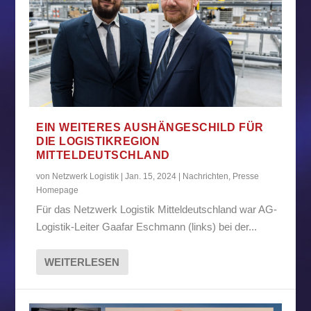
EIN WEITERES AUSHÄNGESCHILD FÜR
DIE LOGISTIKREGION
MITTELDEUTSCHLAND
von
Netzwerk Logistik
|
Jan. 15, 2024
|
Nachrichten
,
Presse
Homepage
Für das Netzwerk Logistik Mitteldeutschland war AG-
Logistik-Leiter Gaafar Eschmann (links) bei der...
WEITERLESEN