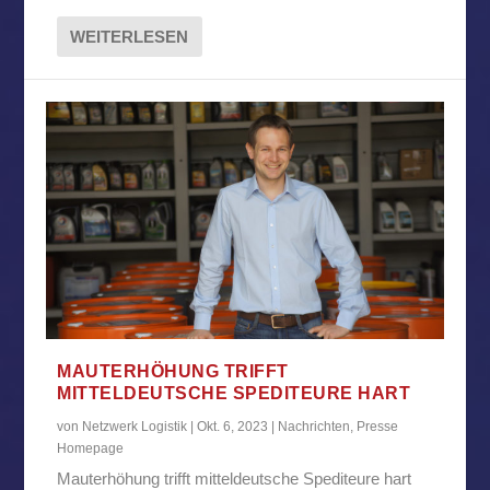
WEITERLESEN
MAUTERHÖHUNG TRIFFT
MITTELDEUTSCHE SPEDITEURE HART
von
Netzwerk Logistik
|
Okt. 6, 2023
|
Nachrichten
,
Presse
Homepage
Mauterhöhung trifft mitteldeutsche Spediteure hart