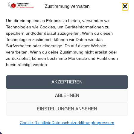
Zustimmung verwalten
von
Netzwerk Logistik
|
Aug. 23, 2023
|
Nachrichten
,
Presse
Homepage
Um dir ein optimales Erlebnis zu bieten, verwenden wir
Logistiknetzwerk beim Mitteldeutschen Exporttag Am
Technologien wie Cookies, um Geräteinformationen zu
13. September findet der 14. Mitteldeutsche...
speichern und/oder darauf zuzugreifen. Wenn du diesen
Technologien zustimmst, können wir Daten wie das
WEITERLESEN
Surfverhalten oder eindeutige IDs auf dieser Website
verarbeiten. Wenn du deine Zustimmung nicht erteilst oder
zurückziehst, können bestimmte Merkmale und Funktionen
beeinträchtigt werden.
AKZEPTIEREN
ABLEHNEN
EINSTELLUNGEN ANSEHEN
Cookie-Richtlinie
Datenschutzerklärung
Impressum