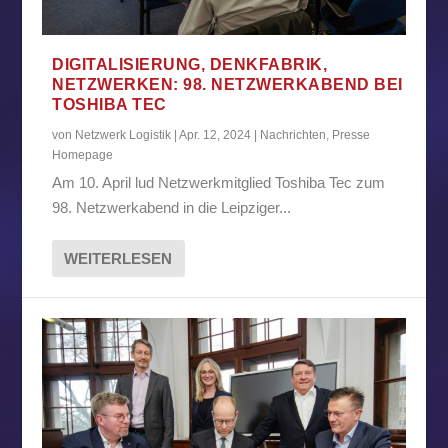
DIGITALISIERUNG, DENKFABRIK,
NETZWERKEN: 98. NETZWERKABEND BEI
TOSHIBA TEC
von
Netzwerk Logistik
|
Apr. 12, 2024
|
Nachrichten
,
Presse
Homepage
Am 10. April lud Netzwerkmitglied Toshiba Tec zum
98. Netzwerkabend in die Leipziger...
WEITERLESEN