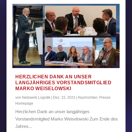
HERZLICHEN DANK AN UNSER
LANGJÄHRIGES VORSTANDSMITGLIED
MARKO WEISELOWSKI
von
Netzwerk Logistik
|
Dez. 15, 2023
|
Nachrichten
,
Presse
Homepage
Herzlichen Dank an unser langjähriges
Vorstandsmitglied Marko Weiselowski Zum Ende des
Jahres...