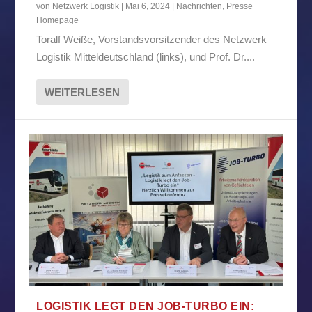
von
Netzwerk Logistik
|
Mai 6, 2024
|
Nachrichten
,
Presse
Homepage
Toralf Weiße, Vorstandsvorsitzender des Netzwerk
Logistik Mitteldeutschland (links), und Prof. Dr....
WEITERLESEN
LOGISTIK LEGT DEN JOB-TURBO EIN: