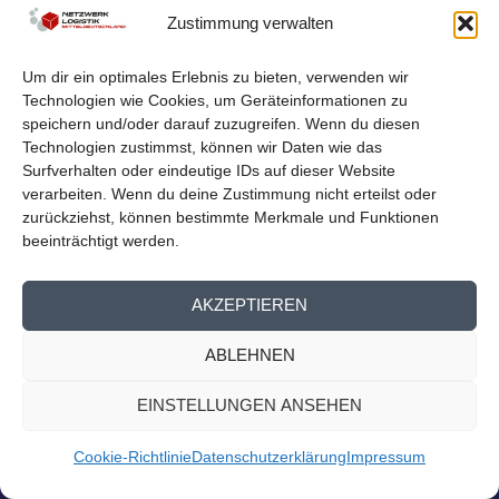
LOGISTIKNETZWERK BEIM
Zustimmung verwalten
MITTELDEUTSCHEN EXPORTTAG
von
Netzwerk Logistik
|
Aug. 23, 2023
|
Nachrichten
,
Presse
Um dir ein optimales Erlebnis zu bieten, verwenden wir
Homepage
Technologien wie Cookies, um Geräteinformationen zu
Logistiknetzwerk beim Mitteldeutschen Exporttag Am
speichern und/oder darauf zuzugreifen. Wenn du diesen
13. September findet der 14. Mitteldeutsche...
Technologien zustimmst, können wir Daten wie das
Surfverhalten oder eindeutige IDs auf dieser Website
verarbeiten. Wenn du deine Zustimmung nicht erteilst oder
WEITERLESEN
zurückziehst, können bestimmte Merkmale und Funktionen
beeinträchtigt werden.
AKZEPTIEREN
ABLEHNEN
EINSTELLUNGEN ANSEHEN
Cookie-Richtlinie
Datenschutzerklärung
Impressum