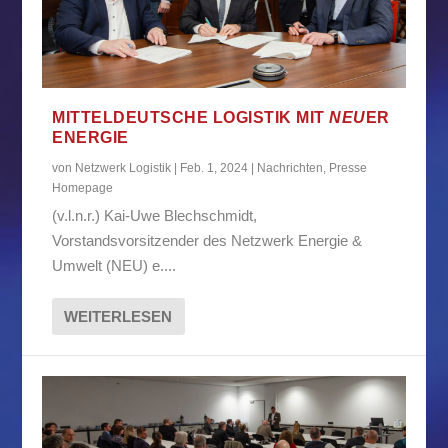
MITTELDEUTSCHE LOGISTIK MIT
NEU
ER
ENERGIE
von
Netzwerk Logistik
|
Feb. 1, 2024
|
Nachrichten
,
Presse
Homepage
(v.l.n.r.) Kai-Uwe Blechschmidt,
Vorstandsvorsitzender des Netzwerk Energie &
Umwelt (NEU) e....
WEITERLESEN