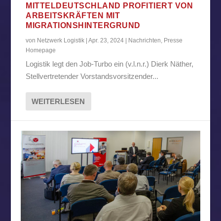
MITTELDEUTSCHLAND PROFITIERT VON
ARBEITSKRÄFTEN MIT
MIGRATIONSHINTERGRUND
von
Netzwerk Logistik
|
Apr. 23, 2024
|
Nachrichten
,
Presse
Homepage
Logistik legt den Job-Turbo ein (v.l.n.r.) Dierk Näther,
Stellvertretender Vorstandsvorsitzender...
WEITERLESEN