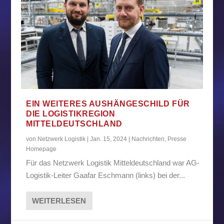
EIN WEITERES AUSHÄNGESCHILD FÜR
DIE LOGISTIKREGION
MITTELDEUTSCHLAND
von
Netzwerk Logistik
|
Jan. 15, 2024
|
Nachrichten
,
Presse
Homepage
Für das Netzwerk Logistik Mitteldeutschland war AG-
Logistik-Leiter Gaafar Eschmann (links) bei der...
WEITERLESEN