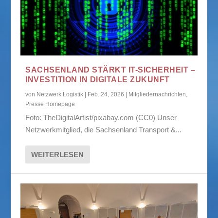
SACHSENLAND STÄRKT IT-SICHERHEIT –
INVESTITION IN DIGITALE ZUKUNFT
von
Netzwerk Logistik
|
Feb. 24, 2026
|
Mitgliedernachrichten
,
Presse Homepage
Foto: TheDigitalArtist/pixabay.com (CC0) Unser
Netzwerkmitglied, die Sachsenland Transport &...
WEITERLESEN