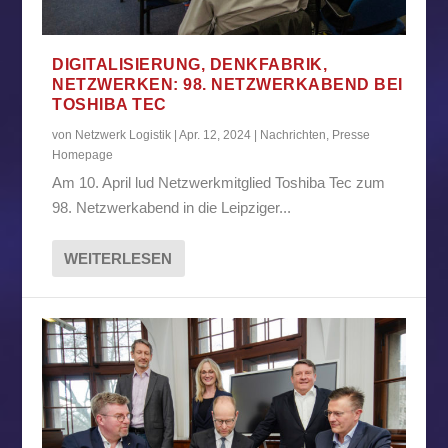
DIGITALISIERUNG, DENKFABRIK,
NETZWERKEN: 98. NETZWERKABEND BEI
TOSHIBA TEC
von
Netzwerk Logistik
|
Apr. 12, 2024
|
Nachrichten
,
Presse
Homepage
Am 10. April lud Netzwerkmitglied Toshiba Tec zum
98. Netzwerkabend in die Leipziger...
WEITERLESEN