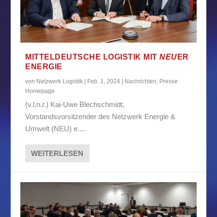
MITTELDEUTSCHE LOGISTIK MIT
NEU
ER
ENERGIE
von
Netzwerk Logistik
|
Feb. 1, 2024
|
Nachrichten
,
Presse
Homepage
(v.l.n.r.) Kai-Uwe Blechschmidt,
Vorstandsvorsitzender des Netzwerk Energie &
Umwelt (NEU) e....
WEITERLESEN