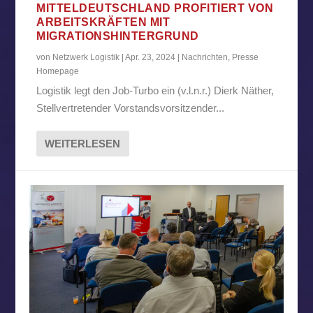
MITTELDEUTSCHLAND PROFITIERT VON
ARBEITSKRÄFTEN MIT
MIGRATIONSHINTERGRUND
von
Netzwerk Logistik
|
Apr. 23, 2024
|
Nachrichten
,
Presse
Homepage
Logistik legt den Job-Turbo ein (v.l.n.r.) Dierk Näther,
Stellvertretender Vorstandsvorsitzender...
WEITERLESEN