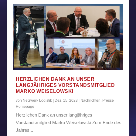
HERZLICHEN DANK AN UNSER
LANGJÄHRIGES VORSTANDSMITGLIED
MARKO WEISELOWSKI
von
Netzwerk Logistik
|
Dez. 15, 2023
|
Nachrichten
,
Presse
Homepage
Herzlichen Dank an unser langjähriges
Vorstandsmitglied Marko Weiselowski Zum Ende des
Jahres...