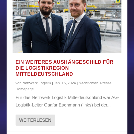
EIN WEITERES AUSHÄNGESCHILD FÜR
DIE LOGISTIKREGION
MITTELDEUTSCHLAND
von
Netzwerk Logistik
|
Jan. 15, 2024
|
Nachrichten
,
Presse
Homepage
Für das Netzwerk Logistik Mitteldeutschland war AG-
Logistik-Leiter Gaafar Eschmann (links) bei der...
WEITERLESEN