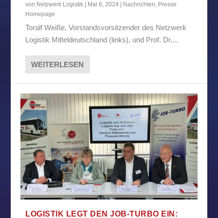
von
Netzwerk Logistik
|
Mai 6, 2024
|
Nachrichten
,
Presse
Homepage
Toralf Weiße, Vorstandsvorsitzender des Netzwerk
Logistik Mitteldeutschland (links), und Prof. Dr....
WEITERLESEN
LOGISTIK LEGT DEN JOB-TURBO EIN: