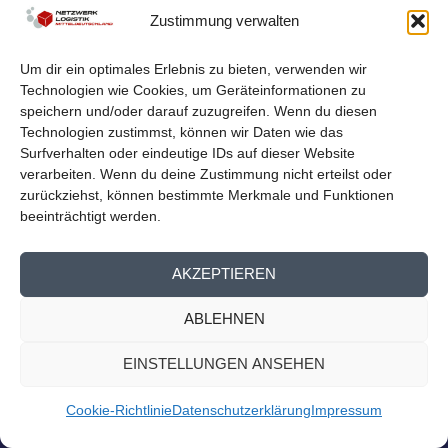
LOGISTIKNETZWERK BEIM
Zustimmung verwalten
MITTELDEUTSCHEN EXPORTTAG
von
Netzwerk Logistik
|
Aug. 23, 2023
|
Nachrichten
,
Presse
Um dir ein optimales Erlebnis zu bieten, verwenden wir
Homepage
Technologien wie Cookies, um Geräteinformationen zu
Logistiknetzwerk beim Mitteldeutschen Exporttag Am
speichern und/oder darauf zuzugreifen. Wenn du diesen
13. September findet der 14. Mitteldeutsche...
Technologien zustimmst, können wir Daten wie das
Surfverhalten oder eindeutige IDs auf dieser Website
verarbeiten. Wenn du deine Zustimmung nicht erteilst oder
WEITERLESEN
zurückziehst, können bestimmte Merkmale und Funktionen
beeinträchtigt werden.
AKZEPTIEREN
ABLEHNEN
EINSTELLUNGEN ANSEHEN
Cookie-Richtlinie
Datenschutzerklärung
Impressum