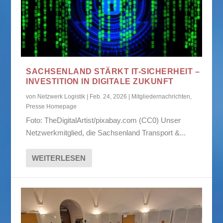
SACHSENLAND STÄRKT IT-SICHERHEIT –
INVESTITION IN DIGITALE ZUKUNFT
von
Netzwerk Logistik
|
Feb. 24, 2026
|
Mitgliedernachrichten
,
Presse Homepage
Foto: TheDigitalArtist/pixabay.com (CC0) Unser
Netzwerkmitglied, die Sachsenland Transport &...
WEITERLESEN