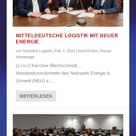
MITTELDEUTSCHE LOGISTIK MIT
NEU
ER
ENERGIE
von
Netzwerk Logistik
|
Feb. 1, 2024
|
Nachrichten
,
Presse
Homepage
(v.l.n.r.) Kai-Uwe Blechschmidt,
Vorstandsvorsitzender des Netzwerk Energie &
Umwelt (NEU) e....
WEITERLESEN