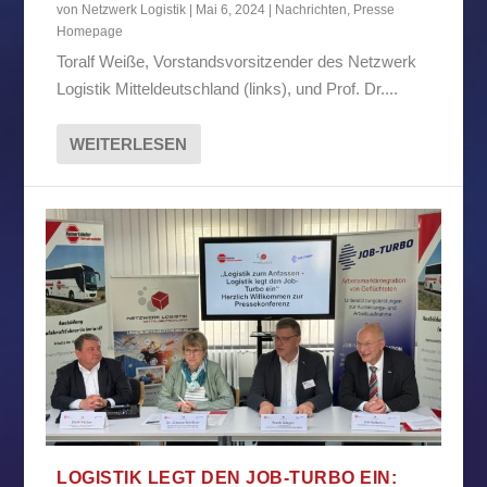
von
Netzwerk Logistik
|
Mai 6, 2024
|
Nachrichten
,
Presse
Homepage
Toralf Weiße, Vorstandsvorsitzender des Netzwerk
Logistik Mitteldeutschland (links), und Prof. Dr....
WEITERLESEN
LOGISTIK LEGT DEN JOB-TURBO EIN: