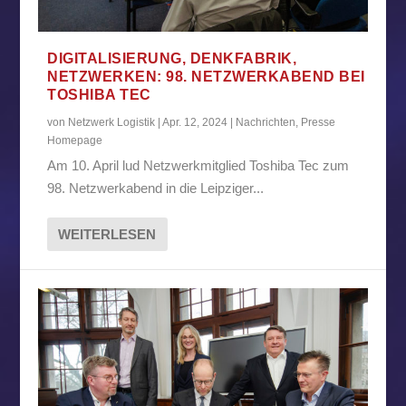
DIGITALISIERUNG, DENKFABRIK,
NETZWERKEN: 98. NETZWERKABEND BEI
TOSHIBA TEC
von
Netzwerk Logistik
|
Apr. 12, 2024
|
Nachrichten
,
Presse
Homepage
Am 10. April lud Netzwerkmitglied Toshiba Tec zum
98. Netzwerkabend in die Leipziger...
WEITERLESEN