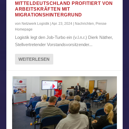
MITTELDEUTSCHLAND PROFITIERT VON
ARBEITSKRÄFTEN MIT
MIGRATIONSHINTERGRUND
von
Netzwerk Logistik
|
Apr. 23, 2024
|
Nachrichten
,
Presse
Homepage
Logistik legt den Job-Turbo ein (v.l.n.r.) Dierk Näther,
Stellvertretender Vorstandsvorsitzender...
WEITERLESEN