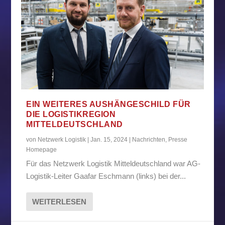
EIN WEITERES AUSHÄNGESCHILD FÜR
DIE LOGISTIKREGION
MITTELDEUTSCHLAND
von
Netzwerk Logistik
|
Jan. 15, 2024
|
Nachrichten
,
Presse
Homepage
Für das Netzwerk Logistik Mitteldeutschland war AG-
Logistik-Leiter Gaafar Eschmann (links) bei der...
WEITERLESEN