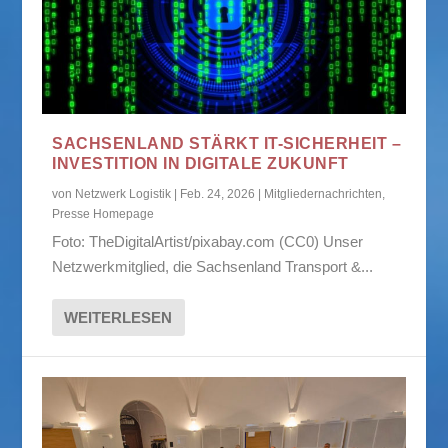
SACHSENLAND STÄRKT IT-SICHERHEIT –
INVESTITION IN DIGITALE ZUKUNFT
von
Netzwerk Logistik
|
Feb. 24, 2026
|
Mitgliedernachrichten
,
Presse Homepage
Foto: TheDigitalArtist/pixabay.com (CC0) Unser
Netzwerkmitglied, die Sachsenland Transport &...
WEITERLESEN