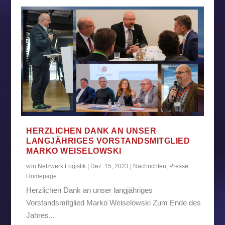
HERZLICHEN DANK AN UNSER
LANGJÄHRIGES VORSTANDSMITGLIED
MARKO WEISELOWSKI
von
Netzwerk Logistik
|
Dez. 15, 2023
|
Nachrichten
,
Presse
Homepage
Herzlichen Dank an unser langjähriges
Vorstandsmitglied Marko Weiselowski Zum Ende des
Jahres...